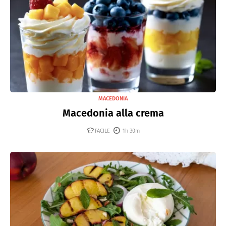
MACEDONIA
Macedonia alla crema
FACILE
1h 30m