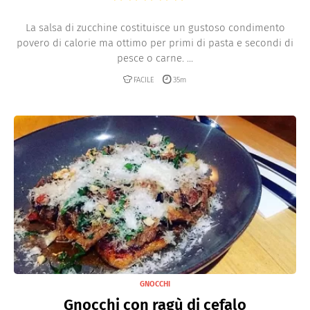
La salsa di zucchine costituisce un gustoso condimento
povero di calorie ma ottimo per primi di pasta e secondi di
pesce o carne. ...
FACILE
35m
GNOCCHI
Gnocchi con ragù di cefalo