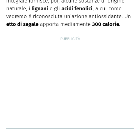
integrale fornisce, poi, alcune sostanze di origine
naturale, i
lignani
e gli
acidi fenolici
, a cui come
vedremo è riconosciuta un’azione antiossidante. Un
etto di segale
apporta mediamente
300 calorie
.