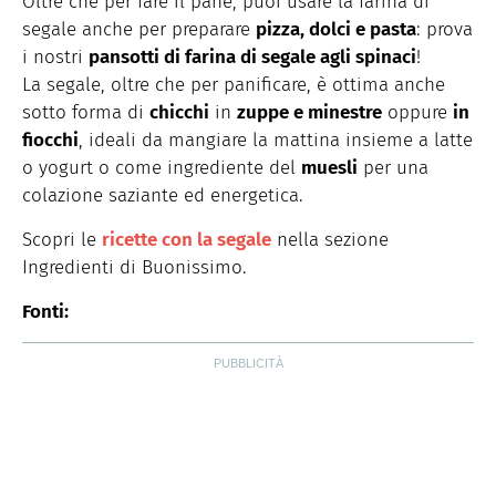
Oltre che per fare il pane, puoi usare la farina di
segale anche per preparare
pizza, dolci e pasta
: prova
i nostri
pansotti di farina di segale agli spinaci
!
La segale, oltre che per panificare, è ottima anche
sotto forma di
chicchi
in
zuppe e minestre
oppure
in
fiocchi
, ideali da mangiare la mattina insieme a latte
o yogurt o come ingrediente del
muesli
per una
colazione saziante ed energetica.
Scopri le
ricette con la segale
nella sezione
Ingredienti di Buonissimo.
Fonti: