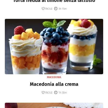
Torta fredda al limone senza lattosio
FACILE
3h 15m
MACEDONIA
Macedonia alla crema
FACILE
1h 30m