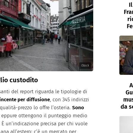
I
Fra
ri
Fe
iStock
glio custodito
A
anti del report riguarda le tipologie di
Gu
mus
vincente per diffusione
, con 345 indirizzi
da s
qualità-prezzo lo offre l’osteria.
Sono
, eppure ottengono il punteggio medio
. È un’indicazione precisa per chi vuole
liana all’estero: c’è un mercato per