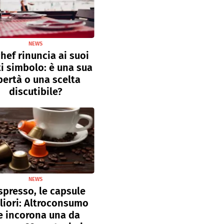
NEWS
hef rinuncia ai suoi
ti simbolo: è una sua
bertà o una scelta
discutibile?
NEWS
presso, le capsule
liori: Altroconsumo
e incorona una da