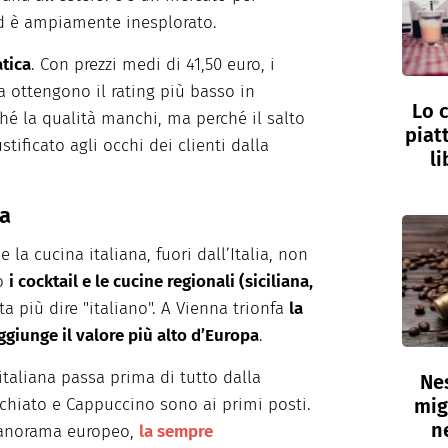
ed è ampiamente inesplorato.
atica
. Con prezzi medi di 41,50 euro, i
na ottengono il rating più basso in
Lo c
hé la qualità manchi, ma perché il salto
piat
tificato agli occhi dei clienti dalla
li
ia
e la cucina italiana, fuori dall’Italia, non
no
i cocktail e le cucine regionali (siciliana,
ta più dire "italiano". A Vienna trionfa
la
aggiunge il valore più alto d’Europa
.
italiana passa prima di tutto dalla
Nes
mig
cchiato e Cappuccino sono ai primi posti.
n
 panorama europeo,
la sempre