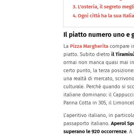
L'osteria, il segreto meg
Ogni città ha la sua Itali
Il piatto numero uno e gl
La
Pizza Margherita
compare in 
piatto. Subito dietro
il Tiramis
ormai non manca quasi mai in 
certo punto, la terza posizione
una realtà di mercato, scrivono
culturale. Perché quando si scor
italiane dominano: il Cappuccino
Panna Cotta in 305, il Limoncell
L’aperitivo italiano, in partico
passaporto italiano.
Aperol Sp
superano le 920 occorrenze
. A