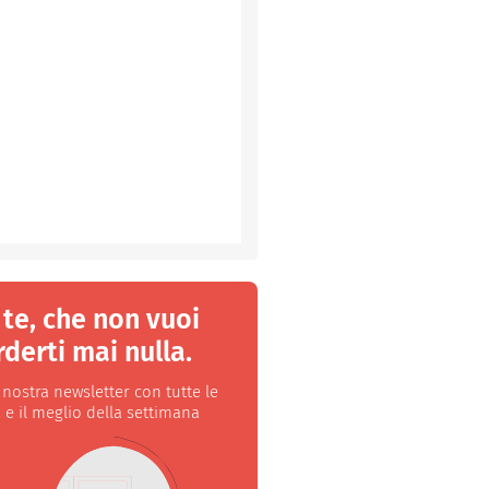
 te, che non vuoi
derti mai nulla.
a nostra newsletter con tutte le
 e il meglio della settimana