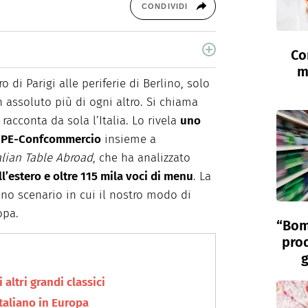
CONDIVIDI
Co
nta storie di buon cibo, vino e spirits.
m
o di Parigi alle periferie di Berlino, solo
assoluto più di ogni altro. Si chiama
 racconta da sola l’Italia. Lo rivela
uno
FIPE-Confcommercio
insieme a
alian Table Abroad
, che ha analizzato
all’estero e oltre 115 mila voci di menu
. La
uno scenario in cui il nostro modo di
opa.
“Bom
prod
g
 altri grandi classici
taliano in Europa