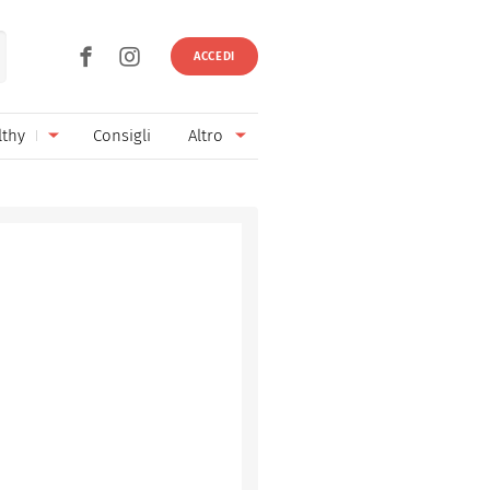
ACCEDI
lthy
Consigli
Altro
Ricette vegetariane
Ingredienti
Ricette vegane
Vini & Birre
Senza glutine
Cucina regionale
Senza lattosio
Cucina internazionale
Senza zucchero
Esperti
Senza burro
Contatti
Senza lievito