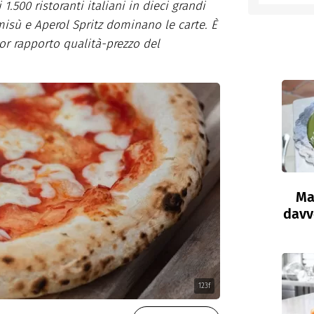
.500 ristoranti italiani in dieci grandi
misù e Aperol Spritz dominano le carte. È
entino
ior rapporto qualità-prezzo del
Ma
davve
123f