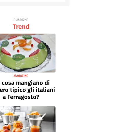
Senza uova
Ricette light
RUBRICHE
Trend
MAGAZINE
 cosa mangiano di
ro tipico gli italiani
a Ferragosto?