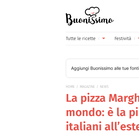
Buonissimo
Tutte le ricette
Festività
Antipasti
Capoda
Primi piatti
Carneva
Aggiungi
Buonissimo
alle tue font
Secondi piatti
Festa d
HOME
MAGAZINE
NEWS
Piatti unici
Festa d
La pizza Margh
Contorni
Festa d
mondo: è la p
Formaggi
Hallow
italiani all’est
Frutta
Natale