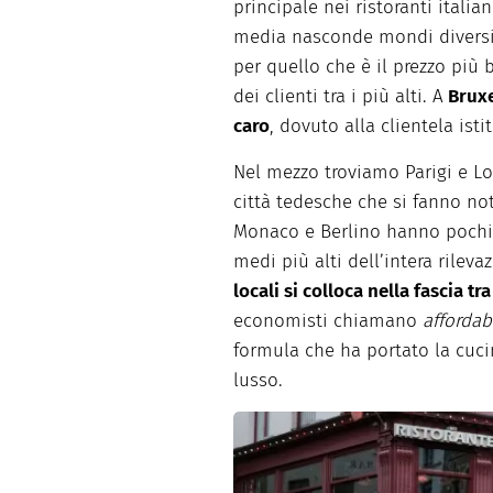
principale nei ristoranti italian
media nasconde mondi diversi.
per quello che è il prezzo più
dei clienti tra i più alti. A
Bruxel
caro
, dovuto alla clientela ist
Nel mezzo troviamo Parigi e Lon
città tedesche che si fanno not
Monaco e Berlino hanno pochi r
medi più alti dell’intera rileva
locali si colloca nella fascia tr
economisti chiamano
afforda
formula che ha portato la cuci
lusso.