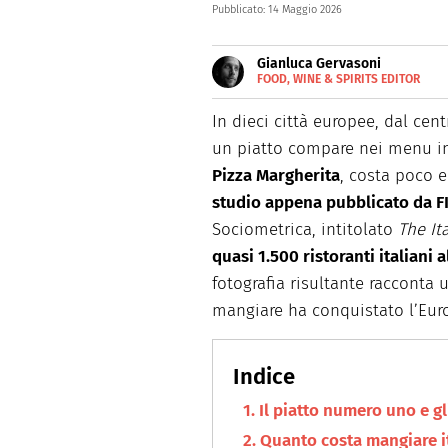
Pubblicato:
14 Maggio 2026
Gianluca Gervasoni
FOOD, WINE & SPIRITS EDITOR
E-
Scrive sul web dal 2013 e racco
MAIL
In dieci città europee, dal centr
un piatto compare nei menu in 
Pizza Margherita
, costa poco e
studio appena pubblicato da 
Sociometrica, intitolato
The It
quasi 1.500 ristoranti italiani 
fotografia risultante racconta 
mangiare ha conquistato l’Eur
Il piatto numero uno e gli
Quanto costa mangiare i