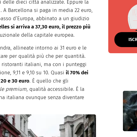
i delle dieci città analizzate. Eppure la
 A Barcellona si paga in media 22 euro,
 basso d’Europa, abbinato a un giudizio
les si arriva a 37,30 euro, il prezzo più
ituzionale della capitale europea.
ISC
dra, allineate intorno ai 31 euro e le
are per qualità più che per quantità.
istoranti italiani, ma con i punteggi
zione, 9,11 e 9,10 su 10. Quasi
il 70% dei
a 20 e 30 euro
. È quello che gli
ble premium,
qualità accessibile. È la
na italiana ovunque senza diventare