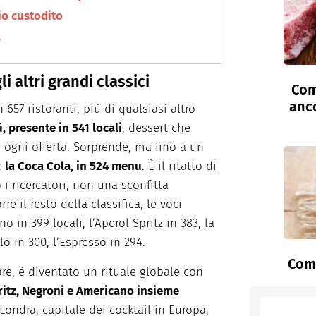
lio custodito
a
i altri grandi classici
Com
anc
657 ristoranti, più di qualsiasi altro
ù, presente in 541 locali
, dessert che
ogni offerta. Sorprende, ma fino a un
:
la Coca Cola, in 524 menu
. È il ritatto di
 i ricercatori, non una sconfitta
re il resto della classifica, le voci
 in 399 locali, l’Aperol Spritz in 383, la
o in 300, l’Espresso in 294.
Come
lare, è diventato un rituale globale con
ritz, Negroni e Americano insieme
 Londra, capitale dei cocktail in Europa,