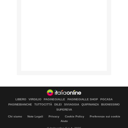
LIBERO
VIRGILIO
PAGINEGIALLE
PAGINEGIALLE SHOP
PGCASA
PAGINEBIANCHE
TUTTOCITTÀ
DILEI
SIVIAGGIA
QUIFINANZA
BUONISSIMO
SUPEREVA
Chi siamo
Note Legali
Privacy
Cookie Policy
Preferenze sui cookie
Aiuto