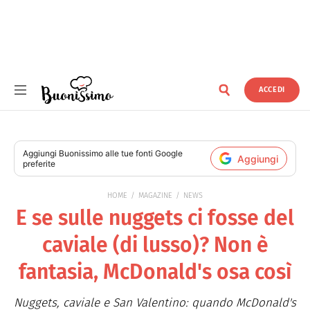
ACCEDI
Buonissimo
Aggiungi
Buonissimo
alle tue fonti Google
Aggiungi
preferite
HOME
MAGAZINE
NEWS
E se sulle nuggets ci fosse del
caviale (di lusso)? Non è
fantasia, McDonald's osa così
Nuggets, caviale e San Valentino: quando McDonald's