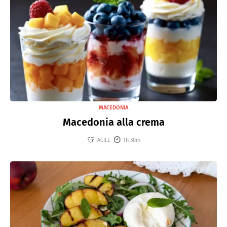
MACEDONIA
Macedonia alla crema
FACILE
1h 30m