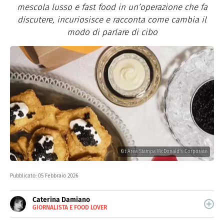
mescola lusso e fast food in un’operazione che fa
discutere, incuriosisce e racconta come cambia il
modo di parlare di cibo
Kit Area Stampa McDonald's Corporate
Pubblicato:
05 Febbraio 2026
Caterina Damiano
GIORNALISTA E FOOD LOVER
E-
Cucina e scrive sin da quando ha memoria. Si divide tra
MAIL