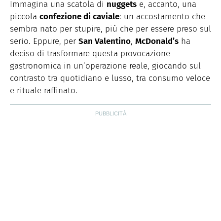
l'amore per a scrittura e le ricette del suo papà, che le
Immagina una scatola di
nuggets
e, accanto, una
ha trasmesso l'amore per la cucina.
piccola
confezione di caviale
: un accostamento che
sembra nato per stupire, più che per essere preso sul
serio. Eppure, per
San Valentino
,
McDonald’s
ha
deciso di trasformare questa provocazione
gastronomica in un’operazione reale, giocando sul
contrasto tra quotidiano e lusso, tra consumo veloce
e rituale raffinato.