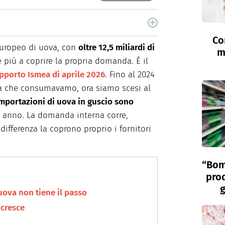
nta storie di buon cibo, vino e spirits.
Co
 europeo di uova, con
oltre 12,5 miliardi di
m
 più a coprire la propria domanda. È il
pporto Ismea di aprile 2026
. Fino al 2024
a che consumavamo, ora siamo scesi al
importazioni di uova in guscio sono
 anno. La domanda interna corre,
 differenza la coprono proprio i fornitori
“Bom
prod
g
uova non tiene il passo
cresce