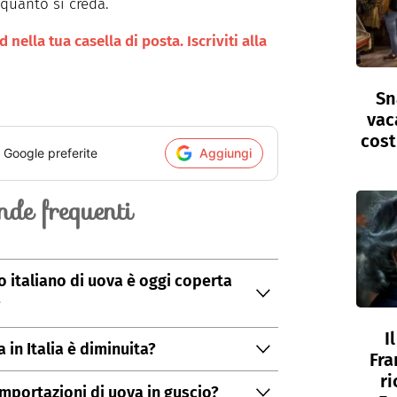
quanto si creda.
nella tua casella di posta. Iscriviti alla
Sn
vac
cost
i Google preferite
Aggiungi
de frequenti
 italiano di uova è oggi coperta
?
I
onsumo interno, oggi siamo scesi al 92%,
 in Italia è diminuita?
Fra
oni.
ri
ia, difficoltà nei permessi per nuovi
mportazioni di uova in guscio?