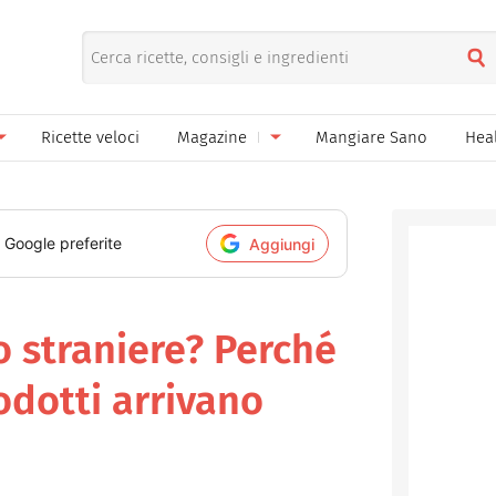
Ricette veloci
Magazine
Mangiare Sano
Hea
nno
Gelati
News
le
Pane pizza focacce
i Google preferite
Aggiungi
ella Donna
Salse e sughi
ella Mamma
Marmellate e confetture
o straniere? Perché
el Papà
Conserve
odotti arrivano
een
Ricette di base
Bevande