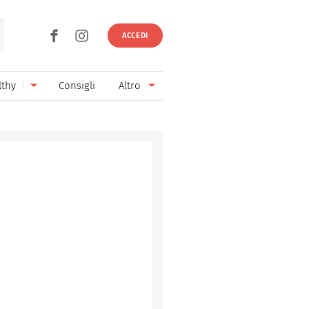
ACCEDI
lthy
Consigli
Altro
Ricette vegetariane
Ingredienti
Ricette vegane
Vini & Birre
Senza glutine
Cucina regionale
Senza lattosio
Cucina internazionale
Senza zucchero
Esperti
Senza burro
Contatti
Senza lievito