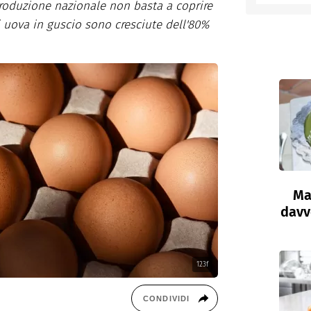
produzione nazionale non basta a coprire
i uova in guscio sono cresciute dell'80%
entino
Ma
davve
123f
CONDIVIDI