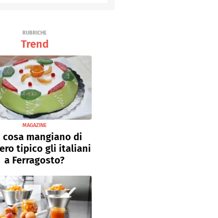
Senza uova
Ricette light
RUBRICHE
Trend
MAGAZINE
 cosa mangiano di
ro tipico gli italiani
a Ferragosto?