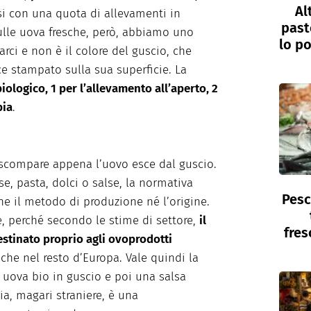
Al
si con una quota di allevamenti in
past
Sulle uova fresche, però, abbiamo uno
lo po
rci e non è il colore del guscio, che
ice stampato sulla sua superficie. La
biologico, 1 per l’allevamento all’aperto, 2
bia
.
 scompare appena l’uovo esce dal guscio.
, pasta, dolci o salse, la normativa
Pesc
e il metodo di produzione né l’origine.
, perché secondo le stime di settore,
il
fres
estinato proprio agli ovoprodotti
 che nel resto d’Europa. Vale quindi la
 uova bio in guscio e poi una salsa
ia, magari straniere, è una