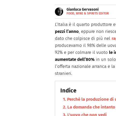
Gianluca Gervasoni
FOOD, WINE & SPIRITS EDITOR
E-
Scrive sul web dal 2013 e racco
MAIL
L’Italia è il quarto produttore
pezzi l’anno
, eppure non riesce
dato che colpisce di più nel
ra
producevamo il 98% delle uov
92% e per colmare il vuoto
le 
aumentate dell’80%
in un solo
l’offerta nazionale arranca e la
stranieri.
Perché la produzione di 
La domanda che intanto 
L'uovo che non vedi