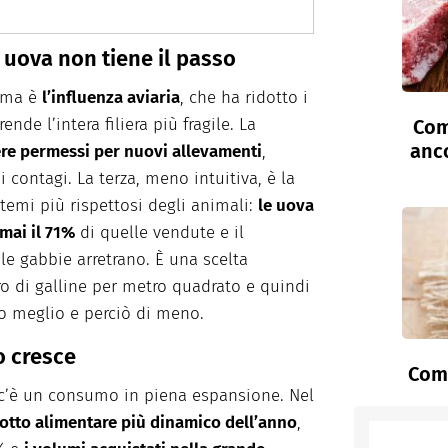
 uova non tiene il passo
rima è
l’influenza aviaria
, che ha ridotto i
ende l’intera filiera più fragile. La
Com
anc
nere permessi per nuovi allevamenti
,
di contagi. La terza, meno intuitiva, è la
temi più rispettosi degli animali:
le uova
mai il 71%
di quelle vendute e il
 le gabbie arretrano. È una scelta
o di galline per metro quadrato e quindi
o meglio e perciò di meno.
o cresce
Come
ia c’è un consumo in piena espansione. Nel
dotto alimentare più dinamico dell’anno
,