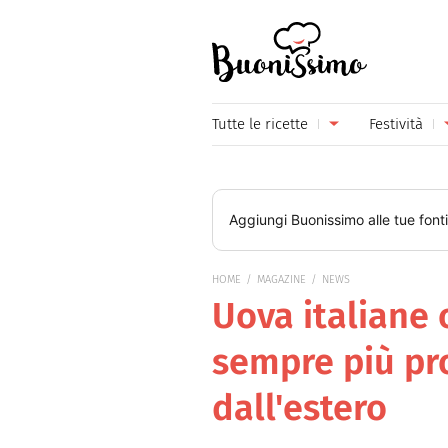
Buonissimo
Tutte le ricette
Festività
Antipasti
Capoda
Primi piatti
Carneva
Aggiungi
Buonissimo
alle tue font
Secondi piatti
Festa d
HOME
MAGAZINE
NEWS
Piatti unici
Festa d
Uova italiane 
Contorni
Festa d
sempre più pr
Formaggi
Hallow
dall'estero
Frutta
Natale