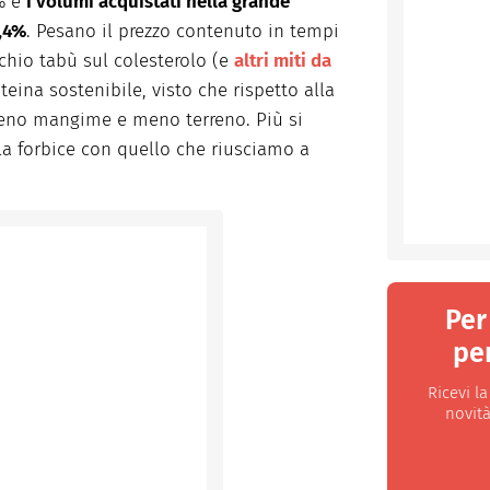
5% e
i volumi acquistati nella grande
7,4%
. Pesano il prezzo contenuto in tempi
cchio tabù sul colesterolo (e
altri miti da
teina sostenibile, visto che rispetto alla
no mangime e meno terreno. Più si
la forbice con quello che riusciamo a
Per
per
Ricevi l
novità