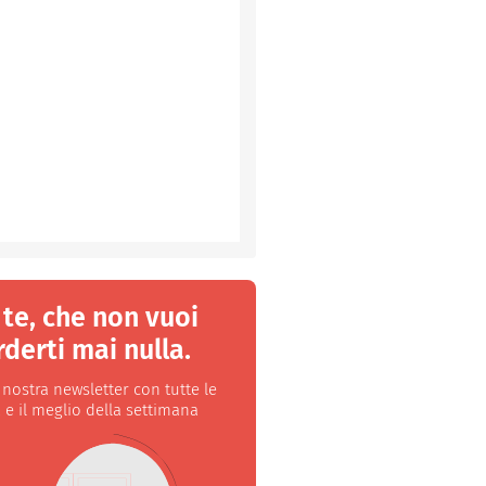
 te, che non vuoi
derti mai nulla.
a nostra newsletter con tutte le
 e il meglio della settimana