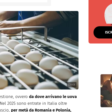
ISC
iStock
estione, ovvero
da dove arrivano le uova
 Nel 2025 sono entrate in Italia oltre
uscio,
per metà da Romania e Polonia,