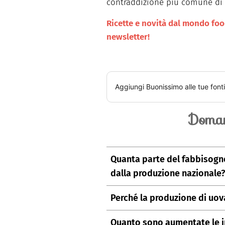
contraddizione più comune di 
Ricette e novità dal mondo food 
newsletter!
Aggiungi
Buonissimo
alle tue font
Doman
Quanta parte del fabbisogno
dalla produzione nazionale
Nel 2024 coprivamo il 98% del c
Perché la produzione di uova
con un aumento delle importazi
Cause principali: influenza aviar
Quanto sono aumentate le i