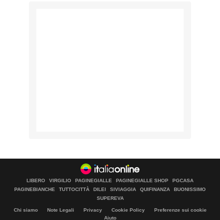
LIBERO
VIRGILIO
PAGINEGIALLE
PAGINEGIALLE SHOP
PGCASA
PAGINEBIANCHE
TUTTOCITTÀ
DILEI
SIVIAGGIA
QUIFINANZA
BUONISSIMO
SUPEREVA
Chi siamo
Note Legali
Privacy
Cookie Policy
Preferenze sui cookie
Aiuto