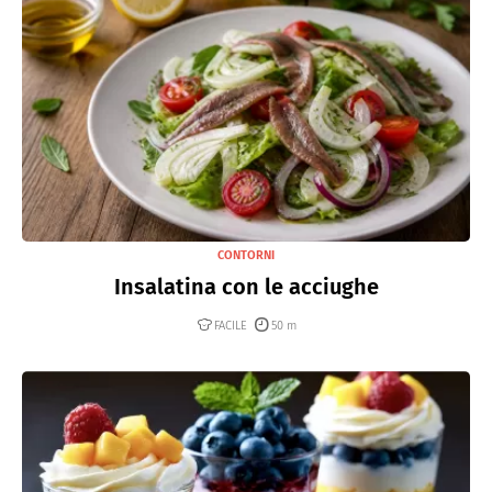
CONTORNI
Insalatina con le acciughe
FACILE
50 m