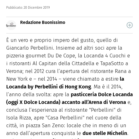
Pubblicato:
20 Dicembre 2019
Redazione Buonissimo
Buonissimo è il magazine di cucina di Italiaonline nel
quale trovi idee veloci, facili e spiegate passo passo.
È un vero e proprio impero del gusto, quello di
Giancarlo Perbellini. Insieme ad altri soci apre la
pizzeria gourmet Du De Cope, la Locanda 4 Cuochi e
i ristoranti Al Capitan della Cittadella e TapaSotto a
Verona; nel 2012 cura l’apertura del ristorante Rana a
New York e – nel 2014 – viene chiamato a estire
la
Locanda by Perbellini di Hong Kong
. Ma è il 2014,
l’anno della svolta: apre la
pasticceria Dolce Locanda
(oggi X Dolce Locanda) accanto all’Arena di Verona
e,
conclusa l’esperienza al ristorante "Perbellini" di
Isola Rizza, apre "Casa Perbellini" nel cuore della
città, in piazza San Zeno: locale che in meno di un
anno dall’apertura conquista le
due stelle Michelin
.