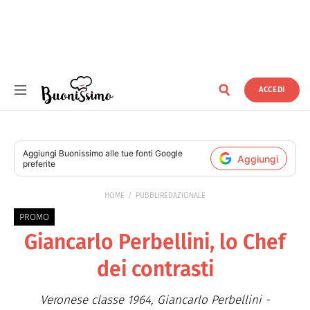
ACCEDI
Buonissimo
Aggiungi
Buonissimo
alle tue fonti Google
Aggiungi
preferite
HOME
PUBBLIREDAZIONALE
PROMO
Giancarlo Perbellini, lo Chef
dei contrasti
Veronese classe 1964, Giancarlo Perbellini -