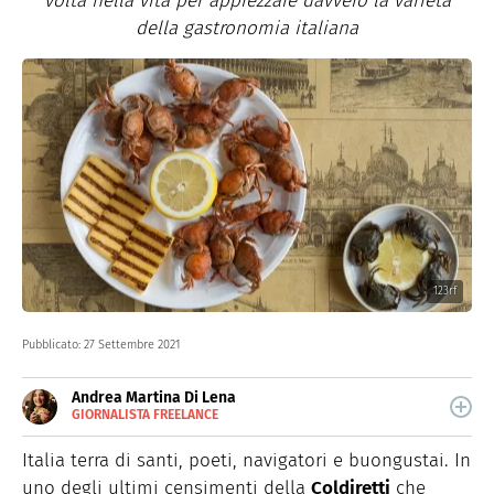
volta nella vita per apprezzare davvero la varietà
della gastronomia italiana
123rf
Pubblicato:
27 Settembre 2021
Andrea Martina Di Lena
GIORNALISTA FREELANCE
E-
Giornalista specializata in enogastronomia, è affamata
MAIL
di storie, luoghi e persone da raccontare attraverso il
Italia terra di santi, poeti, navigatori e buongustai. In
INSTAGRAM
cibo, stella polare di tutti i suoi viaggi.
FACEBOOK
uno degli ultimi censimenti della
Coldiretti
che