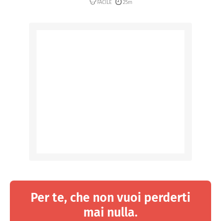
FACILE
25m
Per te, che non vuoi perderti
mai nulla.