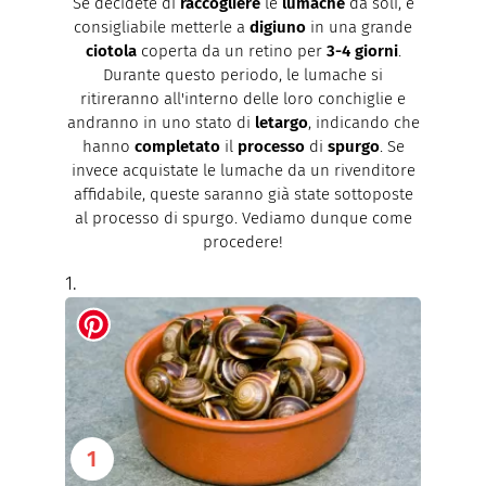
Se decidete di
raccogliere
le
lumache
da soli, è
consigliabile metterle a
digiuno
in una grande
ciotola
coperta da un retino per
3-4 giorni
.
Durante questo periodo, le lumache si
ritireranno all'interno delle loro conchiglie e
andranno in uno stato di
letargo
, indicando che
hanno
completato
il
processo
di
spurgo
. Se
invece acquistate le lumache da un rivenditore
affidabile, queste saranno già state sottoposte
al processo di spurgo. Vediamo dunque come
procedere!