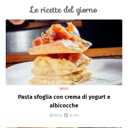
Le ricette del giorno
DOLCI
Pasta sfoglia con crema di yogurt e
albicocche
FACILE
2h 10m