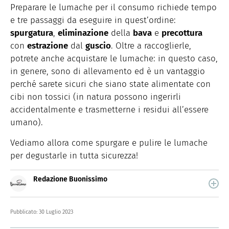
Preparare le lumache per il consumo richiede tempo
e tre passaggi da eseguire in quest’ordine:
spurgatura
,
eliminazione
della
bava
e
precottura
con
estrazione
dal
guscio
. Oltre a raccoglierle,
potrete anche acquistare le lumache: in questo caso,
in genere, sono di allevamento ed è un vantaggio
perché sarete sicuri che siano state alimentate con
cibi non tossici (in natura possono ingerirli
accidentalmente e trasmetterne i residui all’essere
umano).
Vediamo allora come spurgare e pulire le lumache
per degustarle in tutta sicurezza!
Redazione Buonissimo
Buonissimo è il magazine di cucina di Italiaonline nel
quale trovi idee veloci, facili e spiegate passo passo.
Pubblicato:
30 Luglio 2023