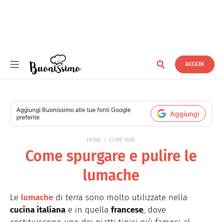
ACCEDI
Buonissimo
Aggiungi
Buonissimo
alle tue fonti Google
Aggiungi
preferite
HOME
COME FARE
Come spurgare e pulire le
lumache
Le
lumache
di terra sono molto utilizzate nella
cucina italiana
e in quella
francese
, dove