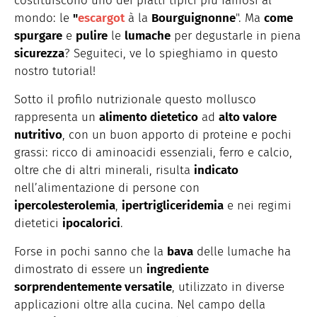
costituiscono uno dei piatti tipici più famosi al
mondo: le
"
escargot
à la
Bourguignonne
". Ma
come
spurgare
e
pulire
le
lumache
per degustarle in piena
sicurezza
? Seguiteci, ve lo spieghiamo in questo
nostro tutorial!
Sotto il profilo nutrizionale questo mollusco
rappresenta un
alimento dietetico
ad
alto valore
nutritivo
, con un buon apporto di proteine e pochi
grassi: ricco di aminoacidi essenziali, ferro e calcio,
oltre che di altri minerali, risulta
indicato
nell’alimentazione di persone con
ipercolesterolemia
,
ipertrigliceridemia
e nei regimi
dietetici
ipocalorici
.
Forse in pochi sanno che la
bava
delle lumache ha
dimostrato di essere un
ingrediente
sorprendentemente versatile
, utilizzato in diverse
applicazioni oltre alla cucina. Nel campo della