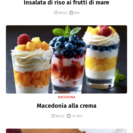
Insalata di riso ai frutti di mare
FACILE
35m
MACEDONIA
Macedonia alla crema
FACILE
1h 30m