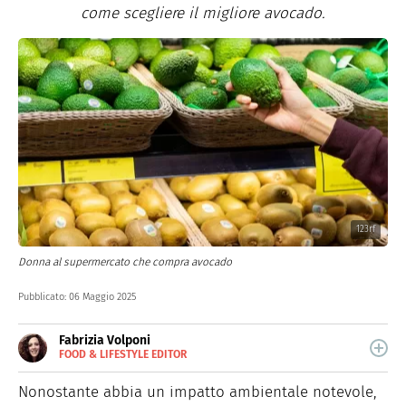
come scegliere il migliore avocado.
123rf
Donna al supermercato che compra avocado
Pubblicato:
06 Maggio 2025
Fabrizia Volponi
FOOD & LIFESTYLE EDITOR
E-
Nata nella città delle 100 torri, è laureata in Scienze
MAIL
Storiche. Curiosa e schietta, scrive di lifestyle, food e
Nonostante abbia un impatto ambientale notevole,
green dal 2018.