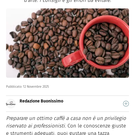
d'arte: i consigli e gli errori da evitare.
123rf
Pubblicato:
12 Novembre 2025
Redazione Buonissimo
Buonissimo è il magazine di cucina di Italiaonline nel
quale trovi idee veloci, facili e spiegate passo passo.
Preparare un ottimo caffè a casa non è un privilegio
riservato ai professionisti.
Con le conoscenze giuste
e strumenti adeguati, puoi gustare una tazza