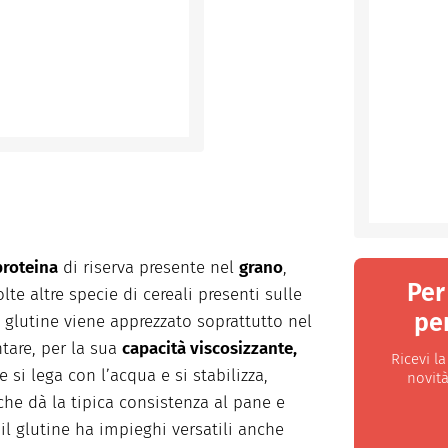
proteina
di riserva presente nel
grano
,
Per
lte altre specie di cereali presenti sulle
per
Il glutine viene apprezzato soprattutto nel
tare, per la sua
capacità viscosizzante,
Ricevi l
ne si lega con l’acqua e si stabilizza,
novità
e dà la tipica consistenza al pane e
 il glutine ha impieghi versatili anche