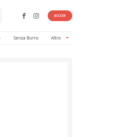
ACCEDI
o
Senza Burro
Altro
Senza Lievito
Senza Uova
Ricette light