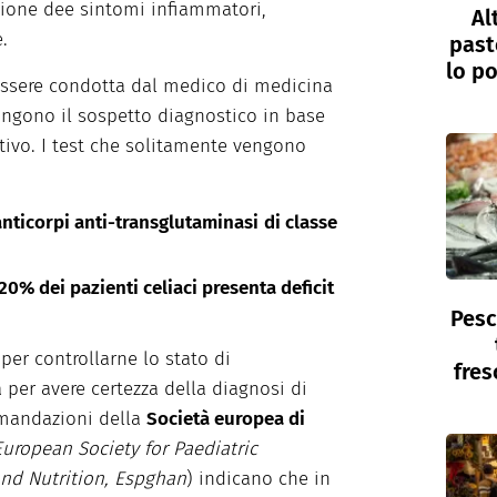
ione dee sintomi infiammatori,
Al
.
past
lo po
 essere condotta dal medico di medicina
ongono il sospetto diagnostico in base
tivo. I test che solitamente vengono
nticorpi anti-transglutaminasi
di classe
 20% dei pazienti celiaci presenta deficit
Pesc
, per controllarne lo stato di
fres
per avere certezza della diagnosi di
omandazioni della
Società europea di
European Society for Paediatric
nd Nutrition, Espghan
) indicano che in