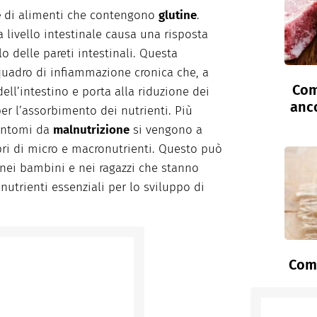
e
di alimenti che contengono
glutine
.
a livello intestinale causa una risposta
 delle pareti intestinali. Questa
quadro di infiammazione cronica che, a
Com
dell’intestino e porta alla riduzione dei
anc
per l’assorbimento dei nutrienti. Più
sintomi da
malnutrizione
si vengono a
bri di micro e macronutrienti. Questo può
 nei bambini e nei ragazzi che stanno
utrienti essenziali per lo sviluppo di
Come