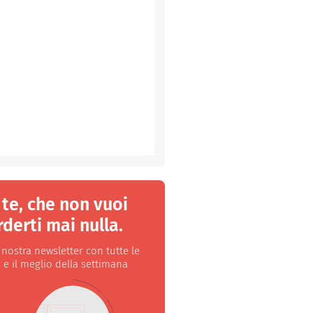
 te, che non vuoi
derti mai nulla.
a nostra newsletter con tutte le
 e il meglio della settimana