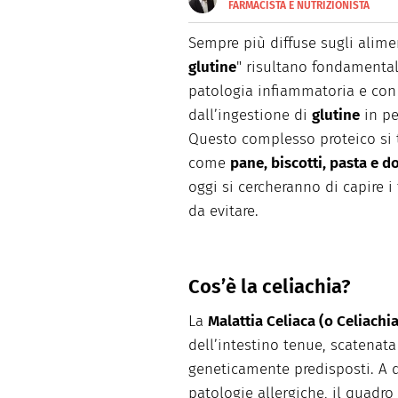
FARMACISTA E NUTRIZIONISTA
E-
Farmacista e nutrizionista, g
MAIL
divulgazione scientifica. Appa
Sempre più diffuse sugli aliment
SITO
web editor per alcune realtà 
glutine
" risultano fondamental
patologia infiammatoria e con
dall’ingestione di
glutine
in pe
Questo complesso proteico si tr
come
pane, biscotti, pasta e do
oggi si cercheranno di capire i
da evitare.
Cos’è la celiachia?
La
Malattia Celiaca (o Celiachi
dell’intestino tenue, scatenata
geneticamente predisposti. A di
patologie allergiche, il quadr