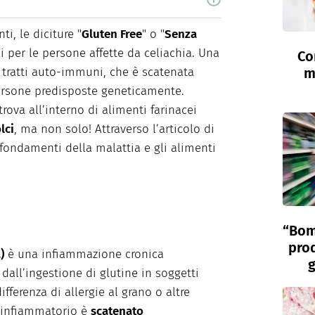
estisco dal 2017 Farmabook, una pagina di
ssionato di scrittura ed editoria, lavoro come
i, le diciture "
Gluten Free
" o "
Senza
del settore farmaceutico e nutrizionale.
i per le persone affette da celiachia. Una
Co
 tratti auto-immuni, che è scatenata
m
rsone predisposte geneticamente.
ova all’interno di alimenti farinacei
lci
, ma non solo! Attraverso l’articolo di
 fondamenti della malattia e gli alimenti
“Bom
prod
a)
è una infiammazione cronica
g
 dall’ingestione di glutine in soggetti
fferenza di allergie al grano o altre
o infiammatorio è
scatenato