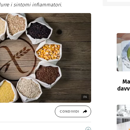
idurre i sintomi infiammatori.
Ma
davve
IPA
CONDIVIDI