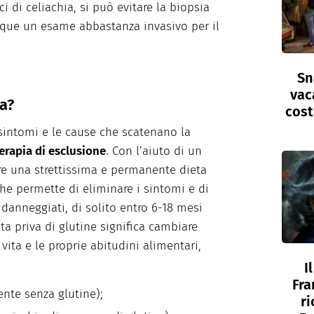
ci di celiachia, si può evitare la biopsia
ue un esame abbastanza invasivo per il
Sn
vac
ia?
cost
 sintomi e le cause che scatenano la
erapia di esclusione
. Con l’aiuto di un
ire una strettissima e permanente dieta
che permette di eliminare i sintomi e di
li danneggiati, di solito entro 6-18 mesi
ta priva di glutine significa cambiare
 vita e le proprie abitudini alimentari,
I
Fra
nte senza glutine);
ri