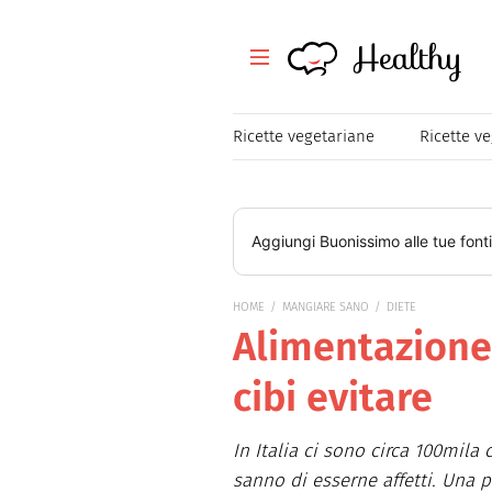
Healthy
Healthy
Tutte le ricette
Ricette vegetariane
Ricette v
Festività
Ricette veloci
Aggiungi
Buonissimo
alle tue font
Magazine
HOME
MANGIARE SANO
DIETE
Alimentazione 
Mangiare Sano
cibi evitare
Healthy
Consigli
In Italia ci sono circa 100mila c
sanno di esserne affetti. Una 