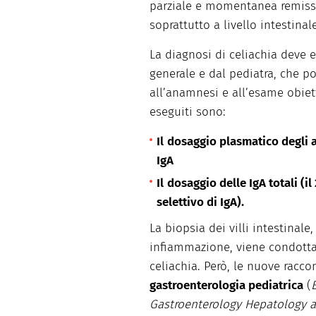
parziale e momentanea remiss
soprattutto a livello intestinale
La diagnosi di celiachia deve
generale e dal pediatra, che p
all’anamnesi e all’esame obiet
eseguiti sono:
Il
dosaggio plasmatico degli a
IgA
Il
dosaggio delle IgA totali (il
selettivo di IgA).
La biopsia dei villi intestinale
infiammazione, viene condotta 
celiachia. Però, le nuove racc
gastroenterologia pediatrica
(
Gastroenterology Hepatology a