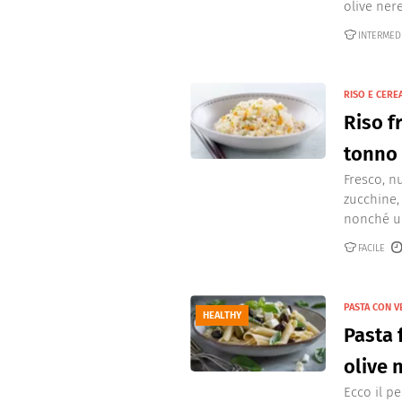
olive nere
INTERMED
RISO E CERE
Riso f
tonno
Fresco, nu
zucchine,
nonché un
FACILE
PASTA CON 
HEALTHY
Pasta 
olive 
Ecco il p