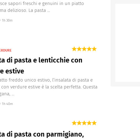
isce sapori freschi e genuini in un piatto
a delizioso. La pasta ...
1h 30m
VERDURE
ta di pasta e lenticchie con
e estive
tto freddo unico estivo, l’insalata di pasta e
e con verdure estive è la scelta perfetta. Questa
ana, ...
1h 40m
ta di pasta con parmigiano,