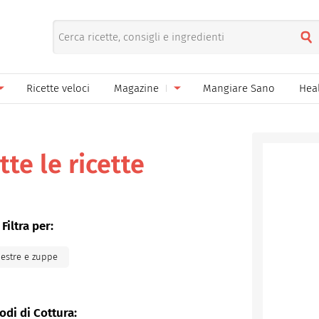
Ricette veloci
Magazine
Mangiare Sano
Hea
nno
Gelati
News
le
Pane pizza focacce
tte le ricette
ella Donna
Salse e sughi
ella Mamma
Marmellate e confetture
Filtra per:
el Papà
Conserve
estre e zuppe
een
Ricette di base
Bevande
odi di Cottura: