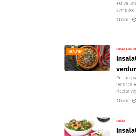
estiva un
semplice m
FACILE
PASTA CON 
HEALTHY
Insala
verdur
Per un pia
lenticchi
ricetta veg
FACILE
PASTA
Insala