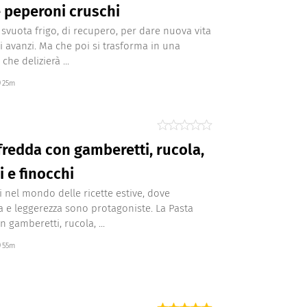
e peperoni cruschi
 svuota frigo, di recupero, per dare nuova vita
i avanzi. Ma che poi si trasforma in una
che delizierà ...
25m
fredda con gamberetti, rucola,
 e finocchi
 nel mondo delle ricette estive, dove
a e leggerezza sono protagoniste. La Pasta
 gamberetti, rucola, ...
55m