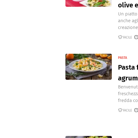
olive 
Un piatto
anche agl
creazione 
FACILE
PASTA
Pasta 
agrumi
Benvenuti
freschezz
fredda con
FACILE