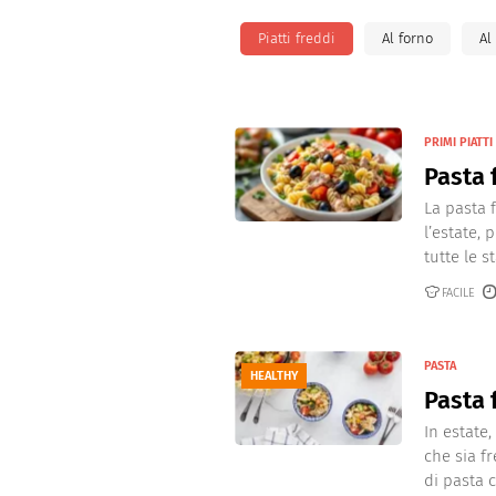
Dolci
Pasqua
Piatti freddi
Al forno
Al
San Val
PRIMI PIATTI
Pasta 
La pasta 
l’estate, 
tutte le st
FACILE
PASTA
HEALTHY
Pasta 
In estate,
che sia f
di pasta co