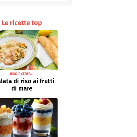
Senza uova
Ricette light
Le ricette top
RISO E CEREALI
lata di riso ai frutti
di mare