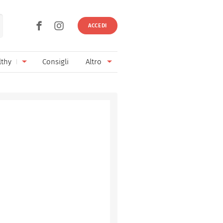
ACCEDI
lthy
Consigli
Altro
Ricette vegetariane
Ingredienti
Ricette vegane
Vini & Birre
Senza glutine
Cucina regionale
Senza lattosio
Cucina internazionale
Senza zucchero
Esperti
Senza burro
Contatti
Senza lievito