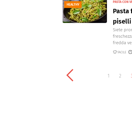
PASTA CON 
HEALTHY
Pasta 
piselli
Siete pro
freschezz
fredda veg
FACILE
1
2