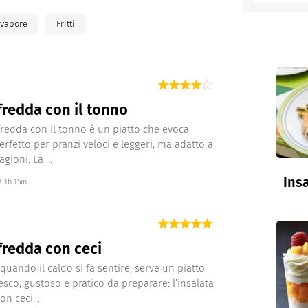
 vapore
Fritti
entino
fredda con il tonno
fredda con il tonno è un piatto che evoca
perfetto per pranzi veloci e leggeri, ma adatto a
agioni. La ...
Insa
1h 15m
fredda con ceci
 quando il caldo si fa sentire, serve un piatto
resco, gustoso e pratico da preparare: l’insalata
n ceci, ...