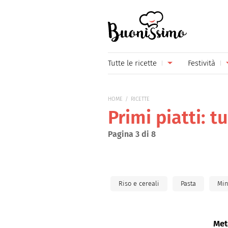
Buonissimo
Tutte le ricette
Festività
Antipasti
Capoda
HOME
RICETTE
Primi piatti
Carneva
Primi piatti: tu
Secondi piatti
Festa d
Pagina 3 di 8
Piatti unici
Festa d
Contorni
Festa d
Riso e cereali
Pasta
Min
Formaggi
Hallow
Frutta
Natale
Met