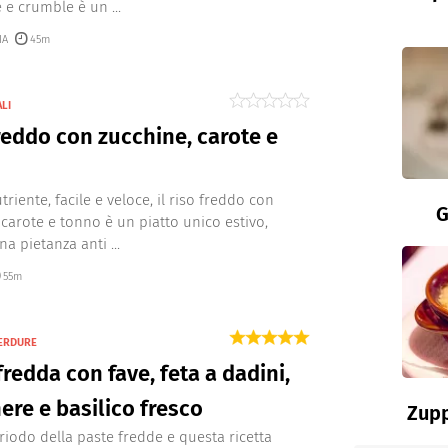
 e crumble è un ...
IA
45m
ALI
reddo con zucchine, carote e
triente, facile e veloce, il riso freddo con
G
 carote e tonno è un piatto unico estivo,
a pietanza anti ...
55m
VERDURE
fredda con fave, feta a dadini,
nere e basilico fresco
Zupp
eriodo della paste fredde e questa ricetta