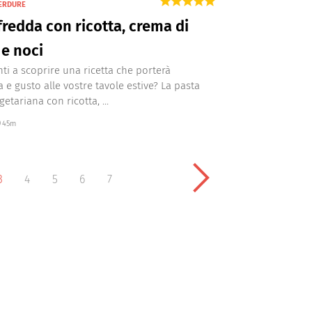
VERDURE
fredda con ricotta, crema di
 e noci
nti a scoprire una ricetta che porterà
a e gusto alle vostre tavole estive? La pasta
etariana con ricotta, ...
45m
3
4
5
6
7