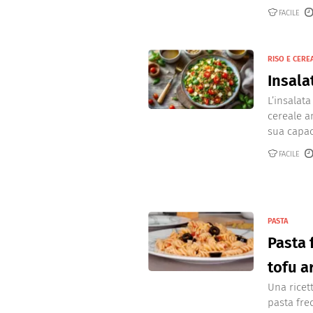
FACILE
RISO E CERE
Insala
L’insalata
cereale a
sua capaci
FACILE
PASTA
Pasta 
tofu a
Una ricet
pasta fre