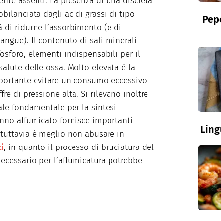
ente assenti. La presenza di una discreta
obilanciata dagli acidi grassi di tipo
Pepe
à di ridurne l’assorbimento (e di
sangue). Il contenuto di sali minerali
fosforo, elementi indispensabili per il
salute delle ossa. Molto elevata è la
mportante evitare un consumo eccessivo
re di pressione alta. Si rilevano inoltre
ale fondamentale per la sintesi
onno affumicato fornisce importanti
Ling
 tuttavia è meglio non abusare in
ti
, in quanto il processo di bruciatura del
necessario per l’affumicatura potrebbe