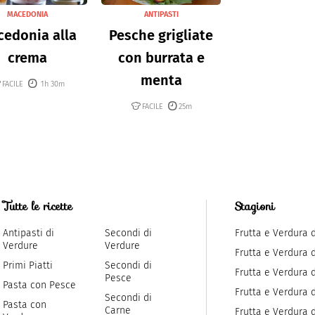
MACEDONIA
ANTIPASTI
edonia alla
Pesche grigliate
crema
con burrata e
menta
FACILE
1h 30m
FACILE
25m
Tutte le ricette
Stagioni
Antipasti di
Secondi di
Frutta e Verdura 
Verdure
Verdure
Frutta e Verdura 
Primi Piatti
Secondi di
Frutta e Verdura d
Pesce
Pasta con Pesce
Frutta e Verdura 
Secondi di
Pasta con
Carne
Frutta e Verdura d