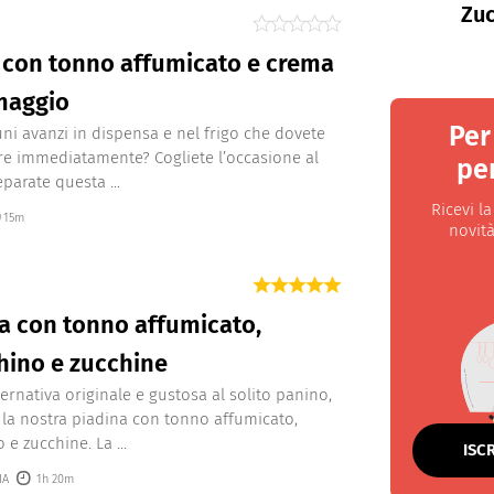
Zuc
 con tonno affumicato e crema
maggio
Per
uni avanzi in dispensa e nel frigo che dovete
e immediatamente? Cogliete l’occasione al
per
parate questa ...
Ricevi l
15m
novità
a con tonno affumicato,
hino e zucchine
ternativa originale e gustosa al solito panino,
e la nostra piadina con tonno affumicato,
 e zucchine. La ...
ISC
IA
1h 20m