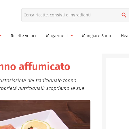
Ricette veloci
Magazine
Mangiare Sano
Hea
nno
Gelati
News
le
Pane pizza focacce
onno affumicato
ella Donna
Salse e sughi
gustosissima del tradizionale tonno
ella Mamma
Marmellate e confetture
roprietà nutrizionali: scopriamo le sue
el Papà
Conserve
een
Ricette di base
Bevande