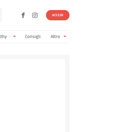
ACCEDI
lthy
Consigli
Altro
Ricette vegetariane
Ingredienti
Ricette vegane
Vini & Birre
Senza glutine
Cucina regionale
Senza lattosio
Cucina internazionale
Senza zucchero
Esperti
Senza burro
Contatti
Senza lievito