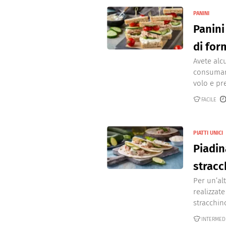
PANINI
Panini
di for
Avete alc
consumar
volo e pre
FACILE
PIATTI UNICI
Piadin
stracc
Per un’al
realizzat
stracchino
INTERMED