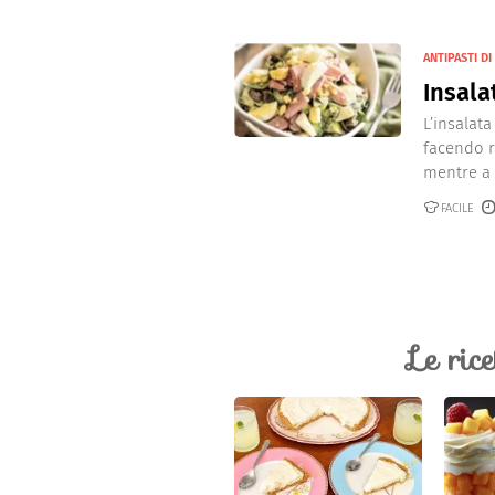
ANTIPASTI DI
Insala
L’insalat
facendo r
mentre a p
FACILE
Le ric