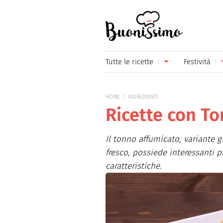
Buonissimo
Tutte le ricette
Festività
Antipasti
Capoda
HOME
INGREDIENTI
Primi piatti
Carneva
Ricette con T
Secondi piatti
Festa d
Il tonno affumicato, variante 
Piatti unici
Festa d
fresco, possiede interessanti p
caratteristiche.
Contorni
Festa d
Formaggi
Hallow
Frutta
Natale