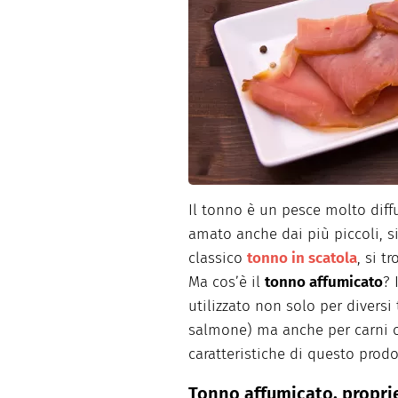
Dolci
Pasqua
San Val
Il tonno è un pesce molto diffu
amato anche dai più piccoli, si 
classico
tonno in scatola
, si t
Ma cos’è il
tonno affumicato
? 
utilizzato non solo per diversi
salmone) ma anche per carni o
caratteristiche di questo prodo
Tonno affumicato, proprie