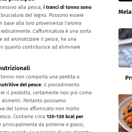
cessivo alla pesca,
i tranci di tonno sono
Mela
 bruciatura del legno. Possono essere
: in base alla loro provenienza l’aroma
radicalmente. L’affumicatura è una sorta
re ad aromatizzare il pesce, ha una
 in quanto contribuisce ad eliminare
nutrizionali
el tonno non comporta una perdita o
Pr
nutritive del pesce
: il procedimento
are il prodotto, certamente non più come
 alimenti. Pertanto possiamo
tiva del tonno affumicato non molto
fresco. Contiene circa
120-130 kcal per
te principalmente da proteine e grassi,