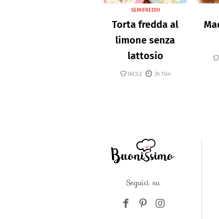
SEMIFREDDI
Torta fredda al
Mac
limone senza
lattosio
FACILE
3h 15m
Seguici su