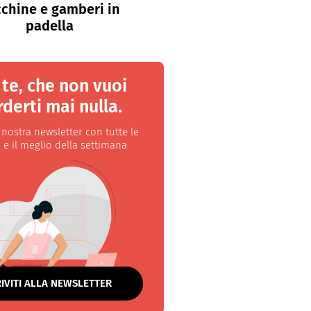
chine e gamberi in
padella
 te, che non vuoi
derti mai nulla.
a nostra newsletter con tutte le
 e il meglio della settimana
RIVITI ALLA NEWSLETTER