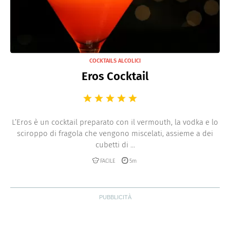
COCKTAILS ALCOLICI
Eros Cocktail
L’Eros è un cocktail preparato con il vermouth, la vodka e lo
sciroppo di fragola che vengono miscelati, assieme a dei
cubetti di ...
FACILE
5m