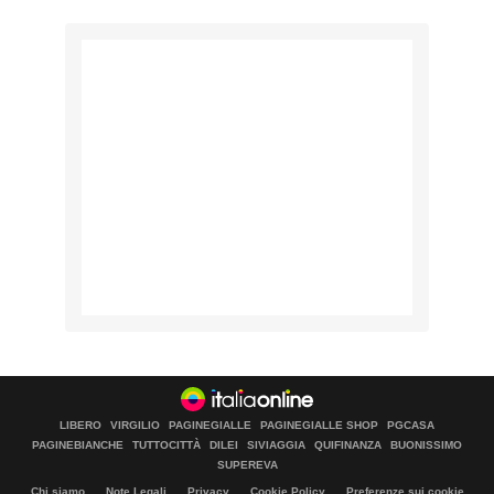
LIBERO
VIRGILIO
PAGINEGIALLE
PAGINEGIALLE SHOP
PGCASA
PAGINEBIANCHE
TUTTOCITTÀ
DILEI
SIVIAGGIA
QUIFINANZA
BUONISSIMO
SUPEREVA
Chi siamo
Note Legali
Privacy
Cookie Policy
Preferenze sui cookie