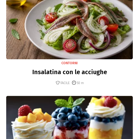
CONTORNI
Insalatina con le acciughe
FACILE
50 m