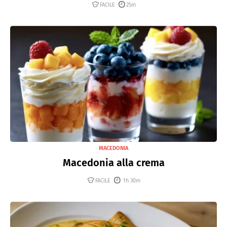
FACILE
25m
MACEDONIA
Macedonia alla crema
FACILE
1h 30m