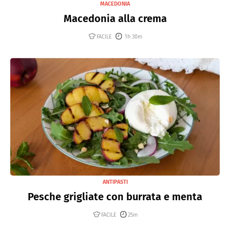
MACEDONIA
Macedonia alla crema
FACILE
1h 30m
ANTIPASTI
Pesche grigliate con burrata e menta
FACILE
25m