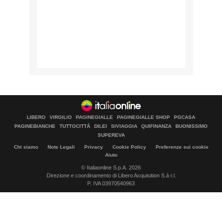
LIBERO
VIRGILIO
PAGINEGIALLE
PAGINEGIALLE SHOP
PGCASA
PAGINEBIANCHE
TUTTOCITTÀ
DILEI
SIVIAGGIA
QUIFINANZA
BUONISSIMO
SUPEREVA
Chi siamo
Note Legali
Privacy
Cookie Policy
Preferenze sui cookie
Aiuto
© Italiaonline S.p.A. 2026
Direzione e coordinamento di Libero Acquisition S.á r.l.
P. IVA 03970540963