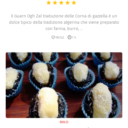
Il Guarn Ogh Zal traduzione delle Corna di gazzella è un
dolce tipico della tradizione algerina che viene preparato
con farina, burro, ...
FACILE
1 h
DOLCI