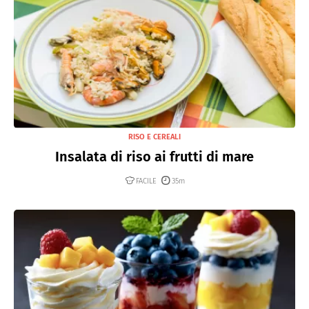
RISO E CEREALI
Insalata di riso ai frutti di mare
FACILE
35m