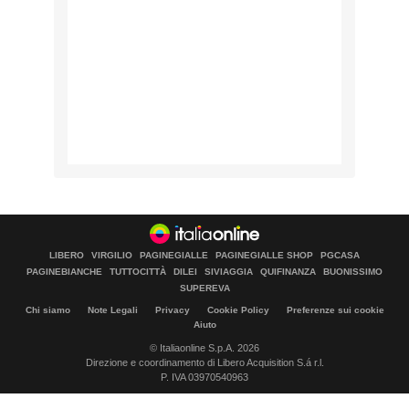
LIBERO
VIRGILIO
PAGINEGIALLE
PAGINEGIALLE SHOP
PGCASA
PAGINEBIANCHE
TUTTOCITTÀ
DILEI
SIVIAGGIA
QUIFINANZA
BUONISSIMO
SUPEREVA
Chi siamo
Note Legali
Privacy
Cookie Policy
Preferenze sui cookie
Aiuto
© Italiaonline S.p.A. 2026
Direzione e coordinamento di Libero Acquisition S.á r.l.
P. IVA 03970540963