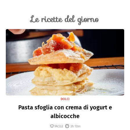
Le ricette del giorno
DOLCI
Pasta sfoglia con crema di yogurt e
albicocche
FACILE
2h 10m