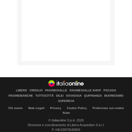
LIBERO
VIRGILIO
PAGINEGIALLE
PAGINEGIALLE SHOP
PGCASA
PAGINEBIANCHE
TUTTOCITTÀ
DILEI
SIVIAGGIA
QUIFINANZA
BUONISSIMO
SUPEREVA
Chi siamo
Note Legali
Privacy
Cookie Policy
Preferenze sui cookie
Aiuto
© Italiaonline S.p.A. 2026
Direzione e coordinamento di Libero Acquisition S.á r.l.
P. IVA 03970540963