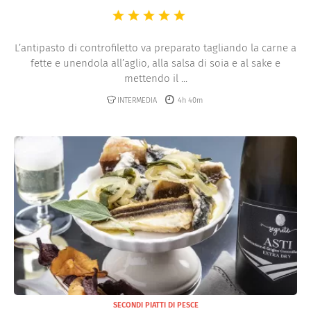
L’antipasto di controfiletto va preparato tagliando la carne a
fette e unendola all’aglio, alla salsa di soia e al sake e
mettendo il ...
INTERMEDIA
4h 40m
SECONDI PIATTI DI PESCE