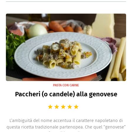
PASTA CON CARNE
Paccheri (o candele) alla genovese
L’ambiguità del nome accentua il carattere napoletano di
questa ricetta tradizionale partenopea. Che quel “genovese”