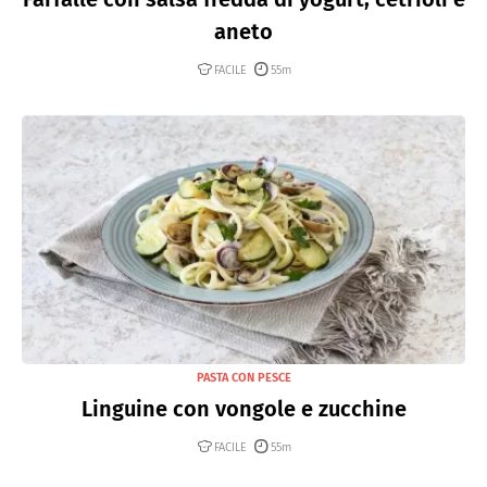
aneto
FACILE
55m
PASTA CON PESCE
Linguine con vongole e zucchine
FACILE
55m