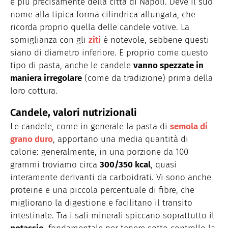
e più precisamente della città di Napoli. Deve il suo
nome alla tipica forma cilindrica allungata, che
ricorda proprio quella delle candele votive. La
somiglianza con gli
ziti
è notevole, sebbene questi
siano di diametro inferiore. E proprio come questo
tipo di pasta, anche le candele
vanno spezzate in
maniera irregolare
(come da tradizione) prima della
loro cottura.
Candele, valori nutrizionali
Le candele, come in generale la pasta di
semola di
grano duro
, apportano una media quantità di
calorie: generalmente, in una porzione da 100
grammi troviamo circa
300/350 kcal
, quasi
interamente derivanti da carboidrati. Vi sono anche
proteine e una piccola percentuale di fibre, che
migliorano la digestione e facilitano il transito
intestinale. Tra i sali minerali spiccano soprattutto il