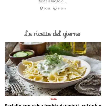
fosse il luogo di ...
FACILE
3h 30m
Le ricette del giorno
PASTA
Farfalle con salsa fredda di yogurt, cetrioli e