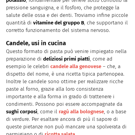
potassio
, fondamentale per tenere sotto controllo la
pressione sanguigna, e il fosforo, che protegge la
salute delle ossa e dei denti. Troviamo infine piccole
quantità di
vitamine del gruppo B
, che supportano il
corretto funzionamento del sistema nervoso.
Candele, usi in cucina
Questo formato di pasta può venire impiegato nella
preparazione di
deliziosi primi piatti
, come ad
esempio le celebri
candele alla genovese
– che, a
dispetto del nome, è una ricetta tipica partenopea.
Inoltre le candele sono ottime per realizzare ricche
paste al forno, grazie alla loro consistenza
importante e alla forma in grado di trattenere i
condimenti. Possono poi essere accompagnate da
sughi corposi
, come il
ragù alla bolognese
, o a base
di verdure. Per esaltare ancora di più il sapore di
queste pietanze non può mancare una spolverata di
parmigiano o di
ricotta salata
.