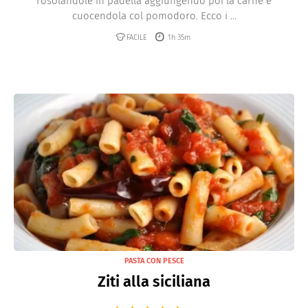
rosolandole in padella aggiungendo poi la carne e
cuocendola col pomodoro. Ecco i ...
FACILE
1h 35m
PASTA CON PESCE
Ziti alla siciliana