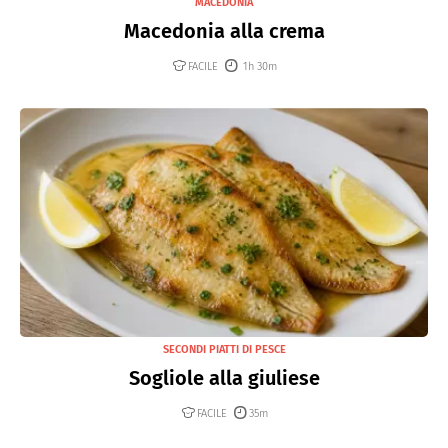
MACEDONIA
Macedonia alla crema
FACILE
1h 30m
SECONDI PIATTI DI PESCE
Sogliole alla giuliese
FACILE
35m