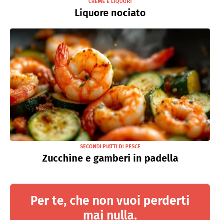
CREME E LIQUORI
Liquore nociato
SECONDI PIATTI DI PESCE
Zucchine e gamberi in padella
Per te, che non vuoi perderti
mai nulla.