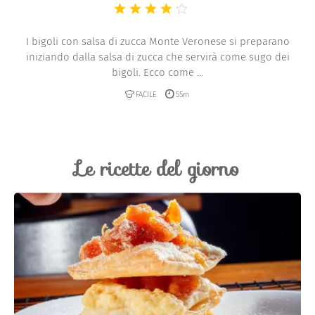
I bigoli con salsa di zucca Monte Veronese si preparano
iniziando dalla salsa di zucca che servirà come sugo dei
bigoli. Ecco come ...
FACILE
55m
Le ricette del giorno