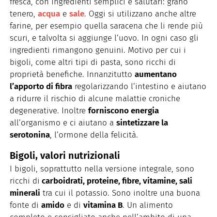
fresca, con ingredienti semplici e salutari: grano
tenero,
acqua
e
sale
. Oggi si utilizzano anche altre
farine, per esempio quella saracena che li rende più
scuri, e talvolta si aggiunge l’uovo. In ogni caso gli
ingredienti rimangono genuini. Motivo per cui i
bigoli, come altri tipi di pasta, sono ricchi di
proprietà benefiche. Innanzitutto
aumentano
l’apporto di fibra
regolarizzando l’intestino e aiutano
a ridurre il rischio di alcune malattie croniche
degenerative. Inoltre
forniscono energia
all’organismo e ci aiutano a
sintetizzare la
serotonina
, l’ormone della felicità.
Bigoli, valori nutrizionali
I bigoli, soprattutto nella versione integrale, sono
ricchi di
carboidrati, proteine, fibre, vitamine, sali
minerali
tra cui il potassio. Sono inoltre una buona
fonte di
amido
e di
vitamina B
. Un alimento