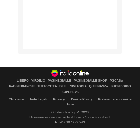
LIBERO
VIRGILIO
PAGINEGIALLE
PAGINEGIALLE SHOP
PGCASA
PAGINEBIANCHE
TUTTOCITTÀ
DILEI
SIVIAGGIA
QUIFINANZA
BUONISSIMO
SUPEREVA
Chi siamo
Note Legali
Privacy
Cookie Policy
Preferenze sui cookie
Aiuto
© Italiaonline S.p.A. 2026
Direzione e coordinamento di Libero Acquisition S.á r.l.
P. IVA 03970540963