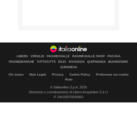
LIBERO
VIRGILIO
PAGINEGIALLE
PAGINEGIALLE SHOP
PGCASA
PAGINEBIANCHE
TUTTOCITTÀ
DILEI
SIVIAGGIA
QUIFINANZA
BUONISSIMO
SUPEREVA
Chi siamo
Note Legali
Privacy
Cookie Policy
Preferenze sui cookie
Aiuto
© Italiaonline S.p.A. 2026
Direzione e coordinamento di Libero Acquisition S.á r.l.
P. IVA 03970540963