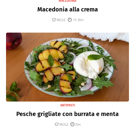
MACEDONIA
Macedonia alla crema
FACILE
1h 30m
ANTIPASTI
Pesche grigliate con burrata e menta
FACILE
25m