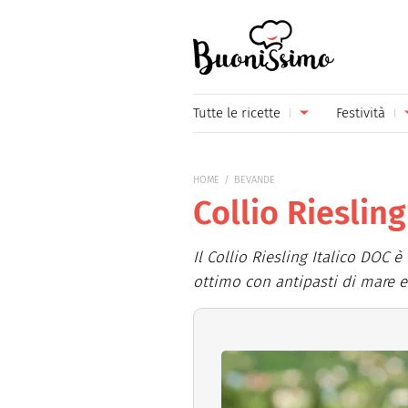
Buonissimo
Tutte le ricette
Festività
Antipasti
Capoda
HOME
BEVANDE
Primi piatti
Carneva
Collio Riesling
Secondi piatti
Festa d
Il Collio Riesling Italico DOC è
Piatti unici
Festa d
ottimo con antipasti di mare e 
Contorni
Festa d
Formaggi
Hallow
Frutta
Natale