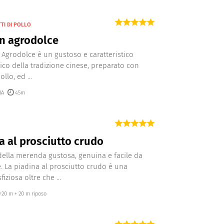
TTI DI POLLO
in agrodolce
in Agrodolce è un gustoso e caratteristico
pico della tradizione cinese, preparato con
llo, ed ...
IA
45m
a al prosciutto crudo
ella merenda gustosa, genuina e facile da
. La piadina al prosciutto crudo è una
fiziosa oltre che ...
20 m + 20 m riposo