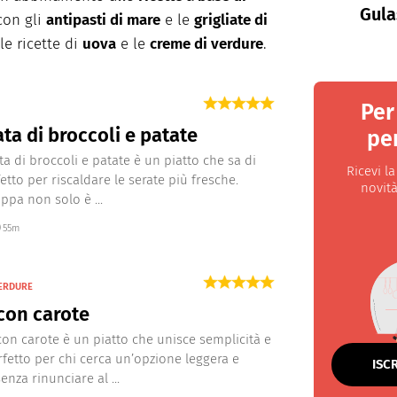
Gula
 con gli
antipasti di mare
e le
grigliate di
le ricette di
uova
e le
creme di verdure
.
Per
ata di broccoli e patate
per
ta di broccoli e patate è un piatto che sa di
Ricevi l
etto per riscaldare le serate più fresche.
novità
ppa non solo è ...
55m
VERDURE
con carote
con carote è un piatto che unisce semplicità e
rfetto per chi cerca un’opzione leggera e
ISC
enza rinunciare al ...