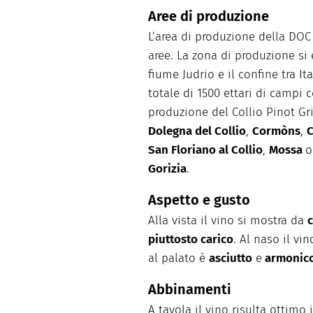
Aree di produzione
L’area di produzione della DOC
aree. La zona di produzione si 
fiume Judrio e il confine tra I
totale di 1500 ettari di campi co
produzione del Collio Pinot Gri
Dolegna del Collio
,
Cormòns
,
C
San Floriano al Collio
,
Mossa
o
Gorizia
.
Aspetto e gusto
Alla vista il vino si mostra da
c
piuttosto carico
. Al naso il vi
al palato è
asciutto
e
armonic
Abbinamenti
A tavola il vino risulta ottim