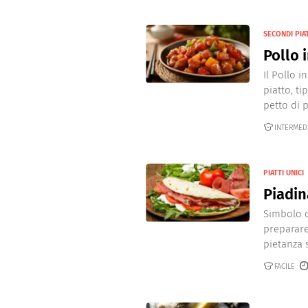
SECONDI PIA
Pollo 
Il Pollo 
piatto, ti
petto di po
INTERMED
PIATTI UNICI
Piadin
Simbolo d
preparare
pietanza s
FACILE