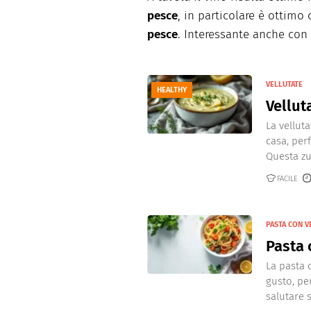
pesce
, in particolare è ottimo
pesce
. Interessante anche con 
VELLUTATE
HEALTHY
Vellut
La velluta
casa, perf
Questa zu
FACILE
PASTA CON 
Pasta 
La pasta 
gusto, pe
salutare s