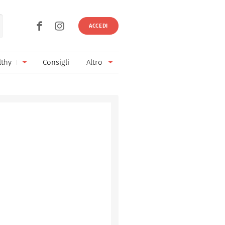
ACCEDI
lthy
Consigli
Altro
Ricette vegetariane
Ingredienti
Ricette vegane
Vini & Birre
Senza glutine
Cucina regionale
Senza lattosio
Cucina internazionale
Senza zucchero
Esperti
Senza burro
Contatti
Senza lievito