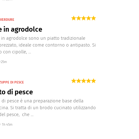
I VERDURE
e in agrodolce
e in agrodolce sono un piatto tradizionale
rezzato, ideale come contorno o antipasto. Si
con cipolle, ...
25m
ZUPPE DI PESCE
o di pesce
o di pesce è una preparazione base della
cina. Si tratta di un brodo cucinato utilizzando
 del pesce, che ...
1h 45m