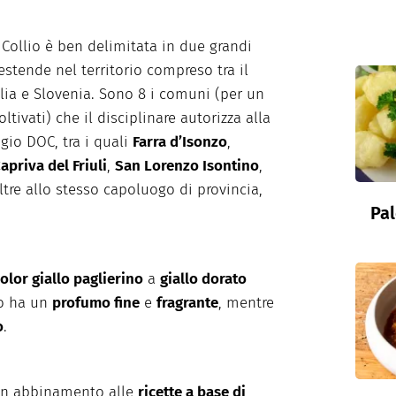
 Collio è ben delimitata in due grandi
estende nel territorio compreso tra il
talia e Slovenia. Sono 8 i comuni (per un
ltivati) che il disciplinare autorizza alla
gio DOC, tra i quali
Farra d’Isonzo
,
apriva del Friuli
,
San Lorenzo Isontino
,
ltre allo stesso capoluogo di provincia,
Pal
olor giallo paglierino
a
giallo dorato
no ha un
profumo fine
e
fragrante
, mentre
o
.
o in abbinamento alle
ricette a base di