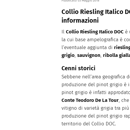
Pubblicato:
03 Maggio 2018
Collio Riesling Italico D
informazioni
Il
Collio Riesling Italico DOC
è 
la cui base ampelografica è 
l’eventuale aggiunta di
rieslin
grigio
,
sauvignon
,
ribolla giall
Cenni storici
Sebbene nell’area geografica del
produzione del pinot grigio è i
pinot grigio è infatti approdat
Conte Teodoro De La Tour
, ch
vitigno di varietà grigia tra pi
produzione del pinot grigio ra
territorio del Collio DOC.