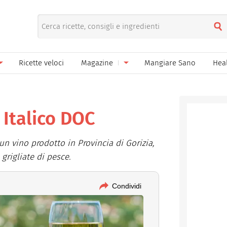
Ricette veloci
Magazine
Mangiare Sano
Hea
nno
Gelati
News
le
Pane pizza focacce
 Italico DOC
ella Donna
Salse e sughi
 un vino prodotto in Provincia di Gorizia,
ella Mamma
Marmellate e confetture
grigliate di pesce.
el Papà
Conserve
Condividi
een
Ricette di base
Bevande