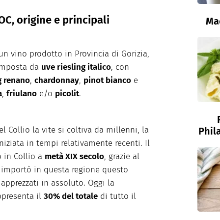
OC, origine e principali
Ma
un vino prodotto in Provincia di Gorizia,
composta da
uve riesling italico
, con
g renano
,
chardonnay
,
pinot bianco
e
a
,
friulano
e/o
picolit
.
 Collio la vite si coltiva da millenni, la
Phil
niziata in tempi relativamente recenti. Il
o in Collio a
metà XIX secolo
, grazie al
e importò in questa regione questo
ù apprezzati in assoluto. Oggi la
ppresenta il
30% del totale
di tutto il