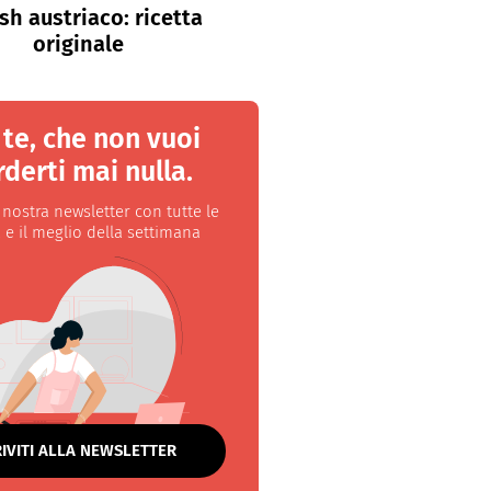
sh austriaco: ricetta
originale
 te, che non vuoi
derti mai nulla.
a nostra newsletter con tutte le
 e il meglio della settimana
RIVITI ALLA NEWSLETTER