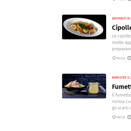
ANTIPASTI D
Cipoll
Le cipoll
molto app
preparano 
FACILE
MINESTRE E 
Fumett
Il fumett
nostra cu
gli scarti
FACILE