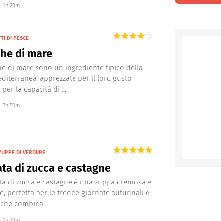
1h 20m
TI DI PESCE
he di mare
e di mare sono un ingrediente tipico della
diterranea, apprezzate per il loro gusto
 per la capacità di ...
3h 50m
ZUPPE DI VERDURE
ata di zucca e castagne
ata di zucca e castagne è una zuppa cremosa e
e, perfetta per le fredde giornate autunnali e
 che combina ...
1h 20m