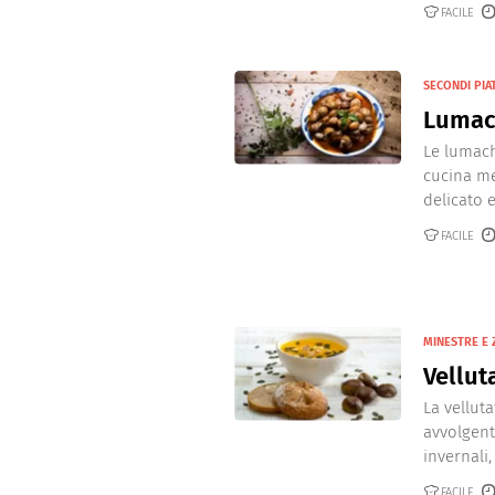
FACILE
SECONDI PIAT
Lumac
Le lumach
cucina me
delicato e
FACILE
MINESTRE E 
Vellut
La vellut
avvolgent
invernali,
FACILE