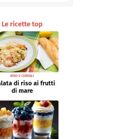
Senza uova
Ricette light
Le ricette top
RISO E CEREALI
lata di riso ai frutti
di mare