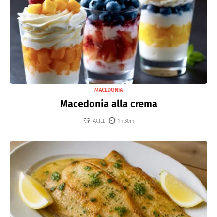
MACEDONIA
Macedonia alla crema
FACILE
1h 30m