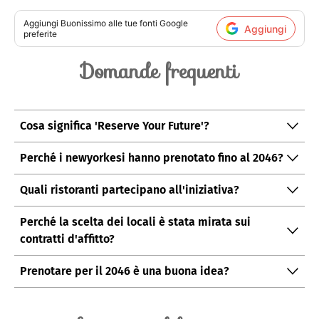
Aggiungi
Buonissimo
alle tue fonti Google
Aggiungi
preferite
Domande frequenti
Cosa significa 'Reserve Your Future'?
È la promozione di Street Easy che permette di
Perché i newyorkesi hanno prenotato fino al 2046?
prenotare tavoli e servizi (caffè, ristoranti, teatri, studi
La campagna ha celebrato i 20 anni di Street Easy; la
yoga) fino al 2046.
Quali ristoranti partecipano all'iniziativa?
combinazione di locali storici e preferenze locali ha
Partecipano cinque ristoranti: Gage and Tollner, Russ &
reso l'offerta molto appetibile.
Perché la scelta dei locali è stata mirata sui
Daughters, Roberta's, The Commodore e Clinton Street
contratti d'affitto?
Baking Company.
Street Easy ha preferito locali con contratti
Prenotare per il 2046 è una buona idea?
pluridecennali o storici per dare maggiore garanzia ai
È rischioso: molti locali chiudono ogni anno e affitti e
partecipanti nel lungo periodo.
condizioni possono cambiare; l'iniziativa è comunque