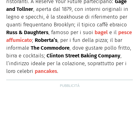
ristoranti. A Reserve Your Future partecipano:
Gage
and Tollner
, aperta dal 1879, con interni originali in
legno e specchi, è la steakhouse di riferimento per
quanti frequentano Brooklyn; il tipico caffè ebraico
Russ & Daughters
, famoso per i suoi
bagel
e il
pesce
affumicato
;
Roberta’s
, per i fun della pizza; il bar
informale
The Commodore
, dove gustare pollo fritto,
birra e cocktails;
Clinton Street Baking Company
,
l’indirizzo ideale per la colazione, soprattutto per i
loro celebri
pancakes
.