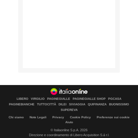
LIBERO
VIRGILIO
PAGINEGIALLE
PAGINEGIALLE SHOP
PGCASA
PAGINEBIANCHE
TUTTOCITTÀ
DILEI
SIVIAGGIA
QUIFINANZA
BUONISSIMO
SUPEREVA
Chi siamo
Note Legali
Privacy
Cookie Policy
Preferenze sui cookie
Aiuto
© Italiaonline S.p.A. 2026
Direzione e coordinamento di Libero Acquisition S.á r.l.