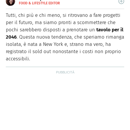
FOOD & LIFESTYLE EDITOR
E-
Nata nella città delle 100 torri, è laureata in Scienze
MAIL
Storiche. Curiosa e schietta, scrive di lifestyle, food e
Tutti, chi più e chi meno, si ritrovano a fare progetti
green dal 2018.
per il futuro, ma siamo pronti a scommettere che
pochi sarebbero disposti a prenotare un
tavolo per il
2046
. Questa nuova tendenza, che speriamo rimanga
isolata, è nata a New York e, strano ma vero, ha
registrato il sold out nonostante i costi non proprio
accessibili.