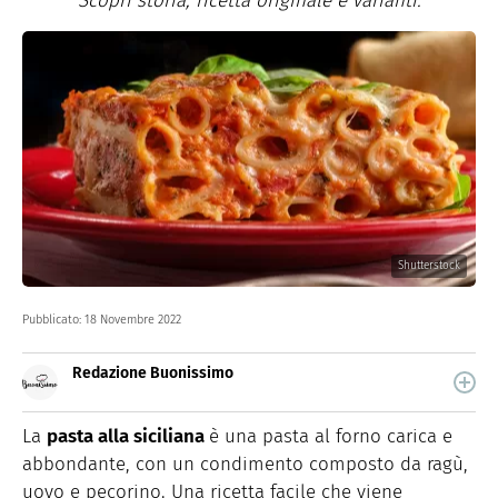
Scopri storia, ricetta originale e varianti.
Shutterstock
Pubblicato:
18 Novembre 2022
Redazione Buonissimo
Buonissimo è il magazine di cucina di Italiaonline nel
quale trovi idee veloci, facili e spiegate passo passo.
La
pasta alla siciliana
è una pasta al forno carica e
abbondante, con un condimento composto da ragù,
uovo e pecorino. Una ricetta facile che viene