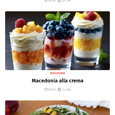
FACILE
3h 15m
MACEDONIA
Macedonia alla crema
FACILE
1h 30m