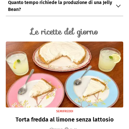
confezionare circa 3 tonnellate.
Quanto tempo richiede la produzione di una Jelly
ogni tipo, anche estremi e discutibili.
Bean?
Per produrre una singola Jelly Bean servono dai 7 ai 14
giorni.
Le ricette del giorno
SEMIFREDDI
Torta fredda al limone senza lattosio