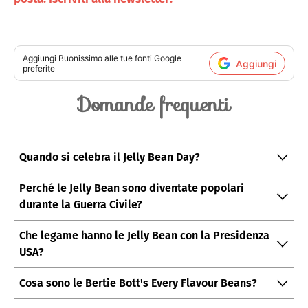
Aggiungi
Buonissimo
alle tue fonti Google
Aggiungi
preferite
Domande frequenti
Quando si celebra il Jelly Bean Day?
Il Jelly Bean Day si celebra il 22 aprile di ogni anno.
Perché le Jelly Bean sono diventate popolari
durante la Guerra Civile?
William Schrafft le inviò ai soldati come coccola e
Che legame hanno le Jelly Bean con la Presidenza
perché si conservavano a lungo senza deperire.
USA?
Ronald Reagan le usò come gadget durante
Cosa sono le Bertie Bott's Every Flavour Beans?
l'insediamento presidenziale del 1981, facendo
Sono la versione Tuttigusti+1 di Harry Potter con gusti di