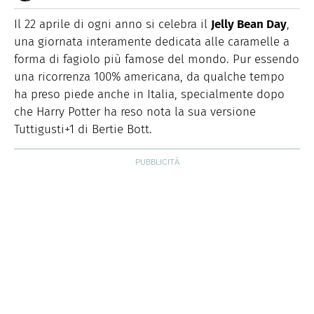
E-
Nata nella città delle 100 torri, è laureata in Scienze
MAIL
Storiche. Curiosa e schietta, scrive di lifestyle, food e
Il 22 aprile di ogni anno si celebra il
Jelly Bean Day
,
green dal 2018.
una giornata interamente dedicata alle caramelle a
forma di fagiolo più famose del mondo. Pur essendo
una ricorrenza 100% americana, da qualche tempo
ha preso piede anche in Italia, specialmente dopo
che Harry Potter ha reso nota la sua versione
Tuttigusti+1 di Bertie Bott.