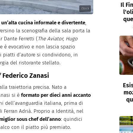
Il F
iStock
l'o
que
 un’alta cucina informale e divertente
,
Persino la scenografia della sala porta la
r Dante Ferretti (
The Aviator, Hugo
me è evocativo e non lascia spazio
 piatti d’autore si condividono, in
gia del ristorante stellato.
ef Federico Zanasi
Esi
alla traiettoria precisa. Nato a
moz
anasi si è
formato per dieci anni accanto
qu
i dell’avanguardia italiana, prima di
di Ferran Adrià. Proprio a Identità, nel
miglior sous chef dell’anno
: quindici
alco con il piatto più premiato.