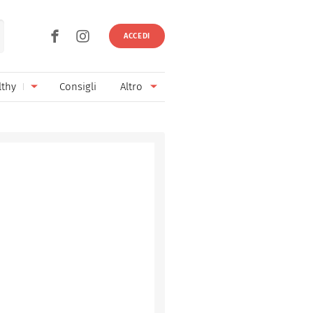
ACCEDI
lthy
Consigli
Altro
Ricette vegetariane
Ingredienti
Ricette vegane
Vini & Birre
Senza glutine
Cucina regionale
Senza lattosio
Cucina internazionale
Senza zucchero
Esperti
Senza burro
Contatti
Senza lievito