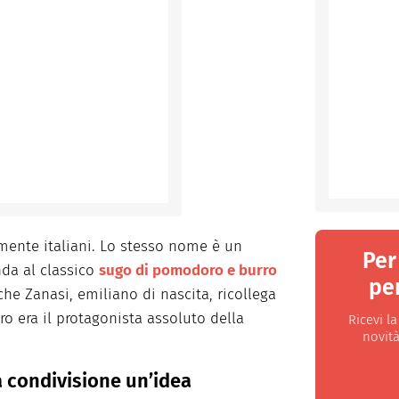
mente italiani. Lo stesso nome è un
Per
nda al classico
sugo di pomodoro e burro
per
he Zanasi, emiliano di nascita, ricollega
o era il protagonista assoluto della
Ricevi l
novità
la condivisione un’idea