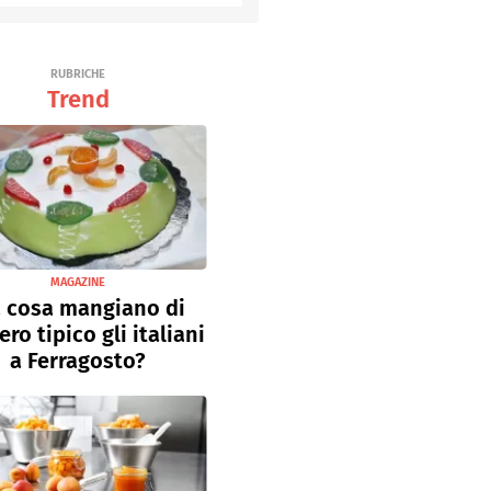
Senza uova
Ricette light
RUBRICHE
Trend
MAGAZINE
 cosa mangiano di
ro tipico gli italiani
a Ferragosto?