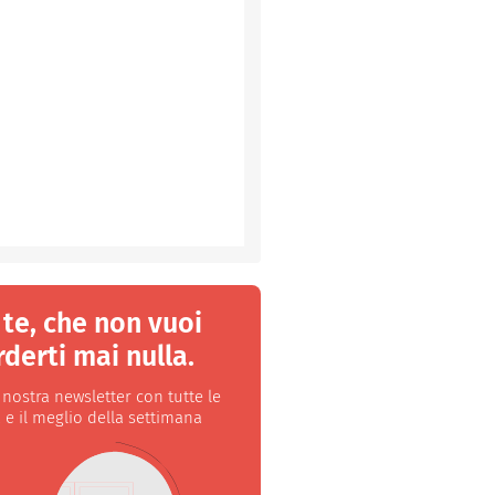
 te, che non vuoi
derti mai nulla.
a nostra newsletter con tutte le
 e il meglio della settimana