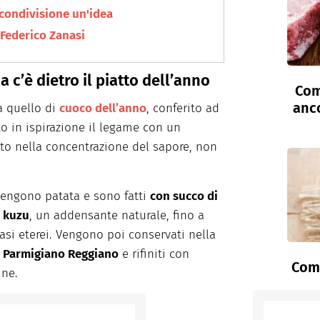
a condivisione un'idea
f Federico Zanasi
 c’è dietro il piatto dell’anno
Com
anc
a quello di
cuoco dell’anno
, conferito ad
to in ispirazione il legame con un
tutto nella concentrazione del sapore, non
ntengono patata e sono fatti
con succo di
l kuzu
, un addensante naturale, fino a
si eterei. Vengono poi conservati nella
e Parmigiano Reggiano
e rifiniti con
Come
ine.