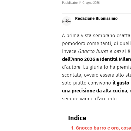
Pubblicato:
14 Giugno 2026
Redazione Buonissimo
Buonissimo è il magazine di cu
facili e spiegate passo passo.
A prima vista sembrano esatta
pomodoro come tanti, di quell
Invece
Gnocco burro e oro
si è
dell’Anno 2026 a Identità Mila
d’autore. La giuria lo ha premi
scontata, ovvero essere allo s
solo piatto convivono
il gusto
una precisione da alta cucina
,
sempre vanno d’accordo.
Gnocco burro e oro, cosa 