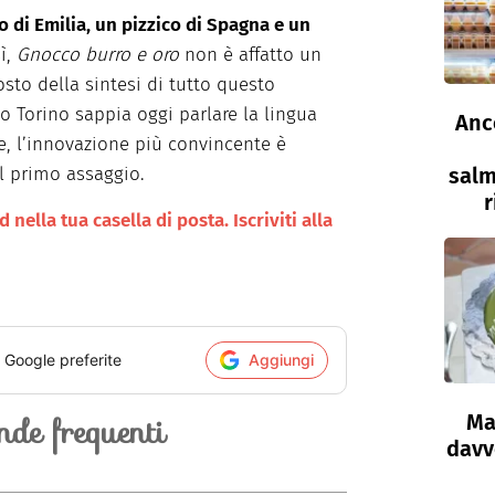
o di Emilia, un pizzico di Spagna e un
sì,
Gnocco burro e oro
non è affatto un
osto della sintesi di tutto questo
o Torino sappia oggi parlare la lingua
Anc
lte, l’innovazione più convincente è
salm
al primo assaggio.
r
nella tua casella di posta. Iscriviti alla
i Google preferite
Aggiungi
de frequenti
Ma
davve