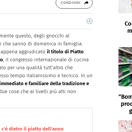
CONDIVIDI
Co
cina di Italiaonline nel quale trovi idee veloci,
m
mente questo, degli gnocchi al
i che sanno di domenica in famiglia.
 appena aggiudicato
il titolo di Piatto
no
, il congresso internazionale di cucina
ato per una qualità tutt’altro che
tesso tempo italianissimo e tecnico. In un
 immediato e familiare della tradizione e
 due cose che ai livelli più alti non
“Bom
prod
g
c'è dietro il piatto dell'anno