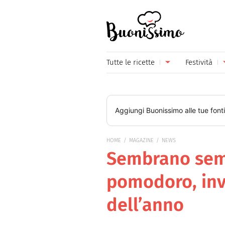
Buonissimo
Tutte le ricette
Festività
Antipasti
Capoda
Primi piatti
Carneva
Aggiungi
Buonissimo
alle tue font
Secondi piatti
Festa d
HOME
MAGAZINE
NEWS
Piatti unici
Festa d
Sembrano semp
Contorni
Festa d
pomodoro, inve
Formaggi
Hallow
dell’anno
Frutta
Natale