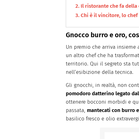
Il ristorante che fa dell
Chi è il vincitore, lo che
Gnocco burro e oro, cosa
Un premio che arriva insieme 
un altro chef che ha trasforma
territorio. Qui il segreto sta 
nell’esibizione della tecnica.
Gli gnocchi, in realtà, non co
pomodoro datterino legato da
ottenere bocconi morbidi e qua
passata,
mantecati con burro 
basilico fresco e olio extraverg