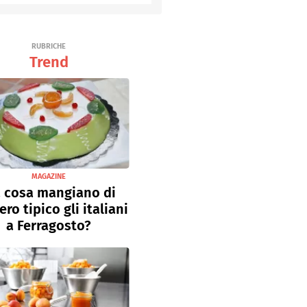
Senza uova
Ricette light
RUBRICHE
Trend
MAGAZINE
 cosa mangiano di
ro tipico gli italiani
a Ferragosto?