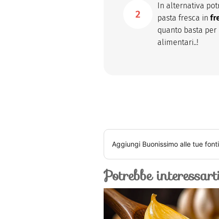
In alternativa po
pasta fresca in
fr
quanto basta per 
alimentari..!
Aggiungi
Buonissimo
alle tue font