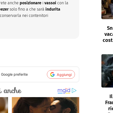
trete anche
posizionare
i
vassoi
con la
eezer
solo fino a che sarà
indurita
conservarla nei contenitori
Sn
vac
cost
i Google preferite
Aggiungi
I
Fra
ri