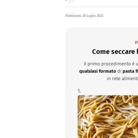
Buonissimo è il magazine di cu
facili e spiegate passo passo.
Pubblicato:
30 Luglio 2023
P
Come seccare l
Il primo procedimento è 
qualsiasi formato
di
pasta
f
in rete aliment