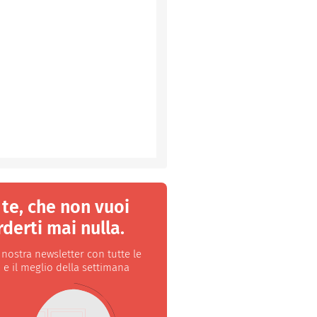
 te, che non vuoi
derti mai nulla.
a nostra newsletter con tutte le
 e il meglio della settimana