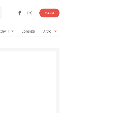
ACCEDI
lthy
Consigli
Altro
Ricette vegetariane
Ingredienti
Ricette vegane
Vini & Birre
Senza glutine
Cucina regionale
Senza lattosio
Cucina internazionale
Senza zucchero
Esperti
Senza burro
Contatti
Senza lievito