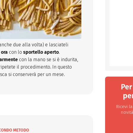
(anche due alla volta) e lasciateli
 ora
con lo
sportello
aperto
.
larmente
con la mano se si è indurita,
ripetete il procedimento. In questo
sca si conserverà per un mese.
Per
per
Ricevi l
novità
CONDO METODO