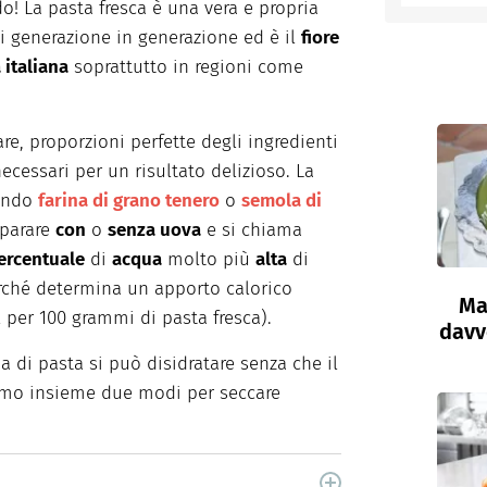
o! La pasta fresca è una vera e propria
 generazione in generazione ed è il
fiore
entino
italiana
soprattutto in regioni come
tare, proporzioni perfette degli ingredienti
cessari per un risultato delizioso. La
tando
farina
di
grano tenero
o
semola
di
eparare
con
o
senza uova
e si chiama
ercentuale
di
acqua
molto più
alta
di
erché determina un apporto calorico
Ma
 per 100 grammi di pasta fresca).
davve
a di pasta si può disidratare senza che il
mo insieme due modi per seccare