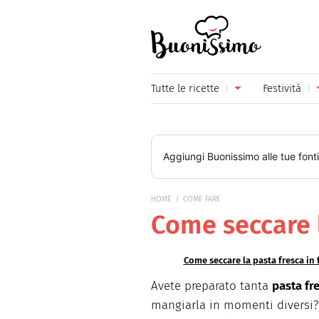
Buonissimo
Tutte le ricette
Festività
Antipasti
Capoda
Primi piatti
Carneva
Aggiungi
Buonissimo
alle tue font
Secondi piatti
Festa d
HOME
COME FARE
Piatti unici
Festa d
Come seccare 
Contorni
Festa d
Come seccare la pasta fresca in
Formaggi
Hallow
Avete preparato tanta
pasta fr
Frutta
Natale
mangiarla in momenti diversi? B