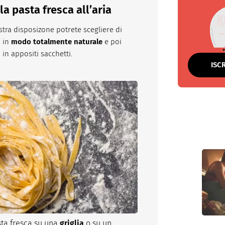
a pasta fresca all’aria
tra disposizone potrete scegliere di
a in
modo totalmente naturale
e poi
a in appositi sacchetti.
ISC
sta fresca su una
griglia
o su un