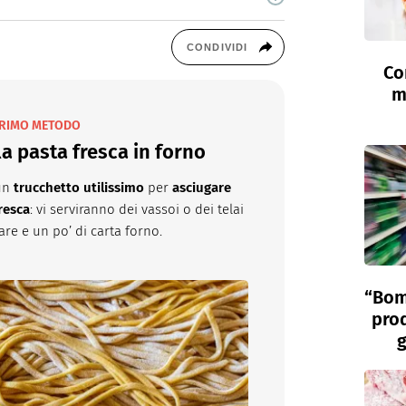
cina di Italiaonline nel quale trovi idee veloci,
CONDIVIDI
Co
m
RIMO METODO
a pasta fresca in forno
un
trucchetto utilissimo
per
asciugare
resca
: vi serviranno dei vassoi o dei telai
are e un po’ di carta forno.
“Bom
prod
g