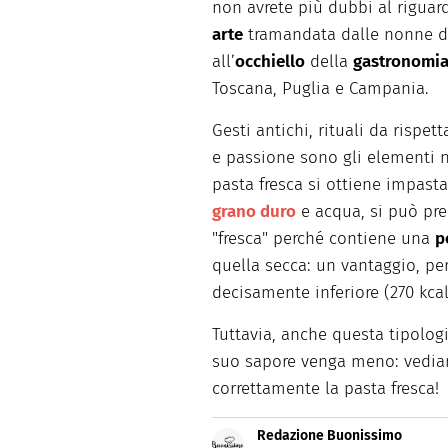
non avrete più dubbi al riguard
Dolci
Pasqua
arte
tramandata dalle nonne di
San Val
all’
occhiello
della
gastronomia 
Toscana, Puglia e Campania.
Gesti antichi, rituali da rispet
e passione sono gli elementi ne
pasta fresca si ottiene impas
grano duro
e acqua, si può pr
"fresca" perché contiene una
p
quella secca: un vantaggio, p
decisamente inferiore (270 kcal
Tuttavia, anche questa tipologi
suo sapore venga meno: vedia
correttamente la pasta fresca!
Redazione Buonissimo