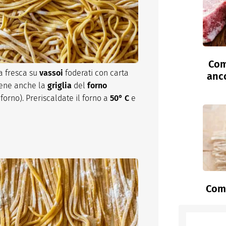
Com
a fresca su
vassoi
foderati con carta
anc
bene anche la
griglia
del
forno
 forno). Preriscaldate il forno a
50° C
e
Come