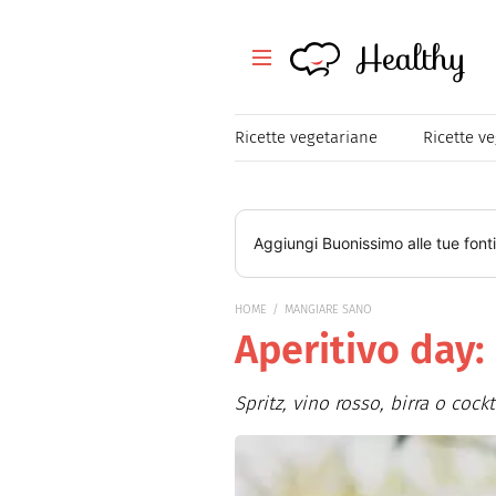
Healthy
Healthy
Tutte le ricette
Ricette vegetariane
Ricette v
Festività
Ricette veloci
Aggiungi
Buonissimo
alle tue font
Magazine
HOME
MANGIARE SANO
Aperitivo day:
Mangiare Sano
Healthy
Spritz, vino rosso, birra o coc
Consigli