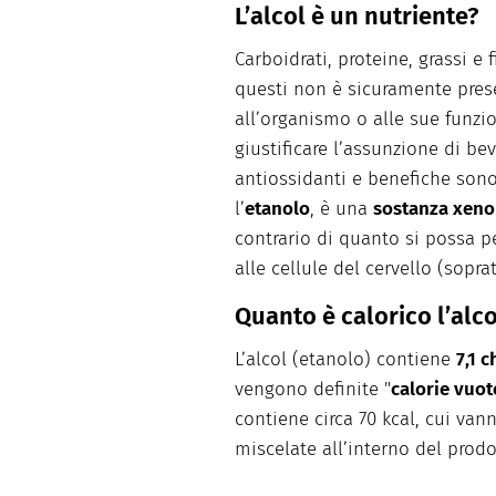
L’alcol è un nutriente?
Carboidrati, proteine, grassi e
questi non è sicuramente prese
all’organismo o alle sue funzio
giustificare l’assunzione di be
antiossidanti e benefiche sono 
l’
etanolo
, è una
sostanza xeno
contrario di quanto si possa pe
alle cellule del cervello (sopra
Quanto è calorico l’alco
L’alcol (etanolo) contiene
7,1 
vengono definite "
calorie vuot
contiene circa 70 kcal, cui va
miscelate all’interno del prodo