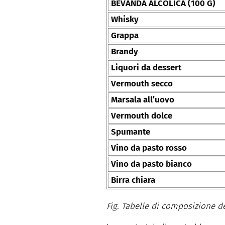
BEVANDA ALCOLICA (100 G)
Whisky
Grappa
Brandy
Liquori da dessert
Vermouth secco
Marsala all’uovo
Vermouth dolce
Spumante
Vino da pasto rosso
Vino da pasto bianco
Birra chiara
Fig. Tabelle di composizione d