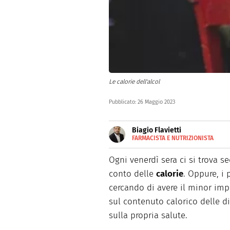
Le calorie dell'alcol
Pubblicato:
26 Maggio 2023
Biagio Flavietti
FARMACISTA E NUTRIZIONISTA
E-
Farmacista e nutrizionista, ge
MAIL
realtà del settore farmaceutic
Ogni venerdì sera ci si trova s
SITO
conto delle
calorie
. Oppure, i 
cercando di avere il minor impat
sul contenuto calorico delle d
sulla propria salute.