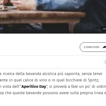
IPA
CONDIVIDI
assionato di scrittura ed editoria, lavoro come web editor per alcune
la ricerca della bevanda alcolica più saporita, senza tener
nte in quel calice di vino o in quel bicchiere di Spritz,
 vista dell’"
Aperitivo Day
", si proverà a fare un po’ di ordi
nza che queste bevande possono avere sulla propria linea 