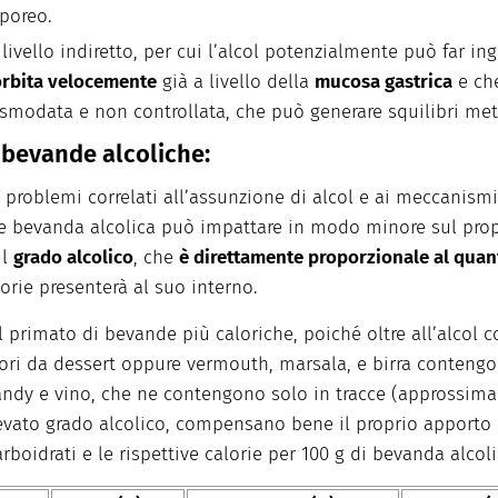
poreo.
livello indiretto, per cui l’alcol potenzialmente può far ing
orbita velocemente
già a livello della
mucosa gastrica
e ch
smodata e non controllata, che può generare squilibri meta
e bevande alcoliche:
i problemi correlati all’assunzione di alcol e ai meccani
le bevanda alcolica può impattare in modo minore sul propr
il
grado alcolico
, che
è direttamente proporzionale al quant
orie presenterà al suo interno.
 il primato di bevande più caloriche, poiché oltre all’alco
ori da dessert oppure vermouth, marsala, e birra contengono
randy e vino, che ne contengono solo in tracce (approssima
evato grado alcolico, compensano bene il proprio apporto c
rboidrati e le rispettive calorie per 100 g di bevanda alcoli