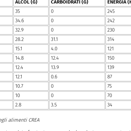
ALCOL (G)
CARBOIDRATI (G)
ENERGIA (
35
0
245
34.6
0
242
32.9
0
230
28.2
31.1
314
15.1
4.0
121
14.8
12.4
150
12.4
13.9
139
12.1
0.6
87
10.7
0
75
10
0
70
2.8
3.5
34
egli alimenti CREA