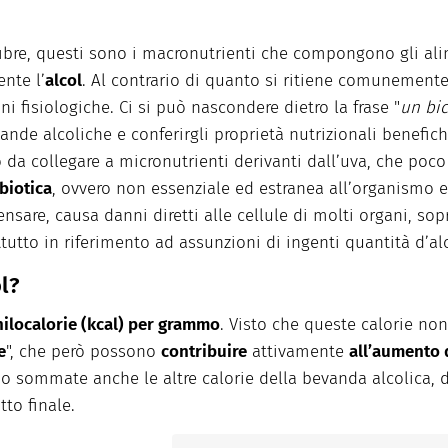
 fibre, questi sono i macronutrienti che compongono gli ali
nte l’
alcol
. Al contrario di quanto si ritiene comunement
ni fisiologiche. Ci si può nascondere dietro la frase "
un bic
vande alcoliche e conferirgli proprietà nutrizionali benefi
da collegare a micronutrienti derivanti dall’uva, che poco h
biotica
, ovvero non essenziale ed estranea all’organismo
nsare, causa danni diretti alle cellule di molti organi, sop
ttutto in riferimento ad assunzioni di ingenti quantità d’alc
l?
chilocalorie (kcal) per grammo
. Visto che queste calorie no
e
", che però possono
contribuire
attivamente
all’aumento 
nno sommate anche le altre calorie della bevanda alcolica, 
tto finale.