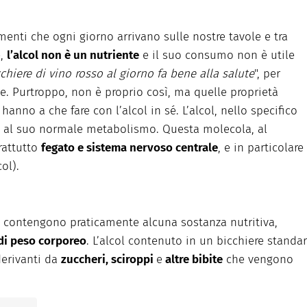
menti che ogni giorno arrivano sulle nostre tavole e tra
e,
l’alcol non è un nutriente
e il suo consumo non è utile
chiere di vino rosso al giorno fa bene alla salute
", per
che. Purtroppo, non è proprio così, ma quelle proprietà
anno a che fare con l’alcol in sé. L’alcol, nello specifico
 e al suo normale metabolismo. Questa molecola, al
rattutto
fegato e sistema nervoso centrale
, e in particolare
ol).
n contengono praticamente alcuna sostanza nutritiva,
di peso corporeo
. L’alcol contenuto in un bicchiere standa
derivanti da
zuccheri, sciroppi
e
altre bibite
che vengono