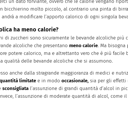
erci un dato forviante, ovvero che le calorie vengano ripo
un bicchierino molto piccolo, al contrario una pinta di birr
 andrà a modificare l’apporto calorico di ogni singola bev
olica ha meno calorie?
icchi di zuccheri sono sicuramente le bevande alcoliche più c
ande alcoliche che presentano
meno calorie
. Ma bisogna p
 potere calorico, ma e altrettanto vero che è più facile 
lla qualità delle bevande alcoliche che si assumono.
resso anche dalla stragrande maggioranza di medici e nutriz
quantità limitate
e in modo
occasionale,
sia per gli effett
ne
sconsigliata
l’assunzione di grandi quantità d’alcol in pi
invece, l’assunzione di moderate quantità di alcol, come il