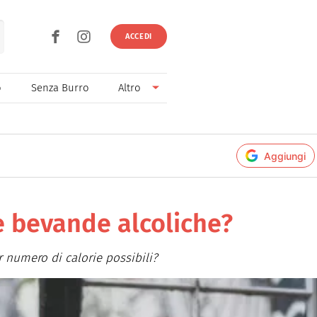
ACCEDI
o
Senza Burro
Altro
Senza Lievito
Senza Uova
Aggiungi
Ricette light
le bevande alcoliche?
r numero di calorie possibili?