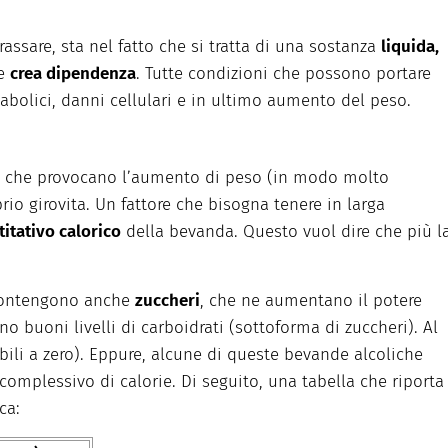
rassare, sta nel fatto che si tratta di una sostanza
liquida,
e
crea dipendenza
. Tutte condizioni che possono portare
bolici, danni cellulari e in ultimo aumento del peso.
smi che provocano l’aumento di peso (in modo molto
io girovita. Un fattore che bisogna tenere in larga
itativo calorico
della bevanda. Questo vuol dire che più l
l contengono anche
zuccheri
, che ne aumentano il potere
 buoni livelli di carboidrati (sottoforma di zuccheri). Al
bili a zero). Eppure, alcune di queste bevande alcoliche
omplessivo di calorie. Di seguito, una tabella che riporta 
ca: