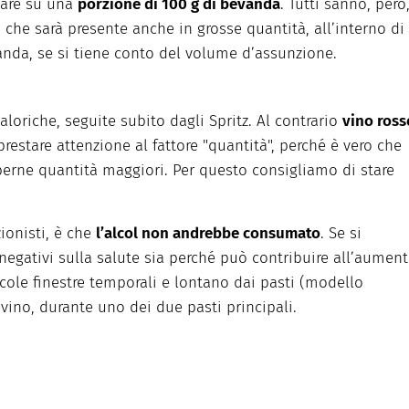
rtare su una
porzione di 100 g di bevanda
. Tutti sanno, però
a che sarà presente anche in grosse quantità, all’interno di
anda, se si tiene conto del volume d’assunzione.
aloriche, seguite subito dagli Spritz. Al contrario
vino ross
restare attenzione al fattore "quantità", perché è vero che
berne quantità maggiori. Per questo consigliamo di stare
ionisti, è che
l’alcol non andrebbe consumato
. Se si
i negativi sulla salute sia perché può contribuire all’aumen
ccole finestre temporali e lontano dai pasti (modello
 vino, durante uno dei due pasti principali.