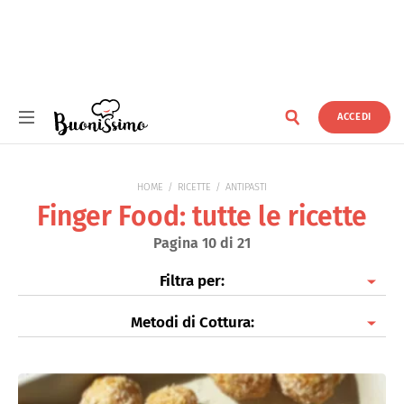
ACCEDI
Buonissimo
HOME
RICETTE
ANTIPASTI
Finger Food: tutte le ricette
Pagina 10 di 21
Filtra per:
Metodi di Cottura:
Antipasti di Pesce
Antipasti di Verdure
Fritti
Finger Food
Al forno