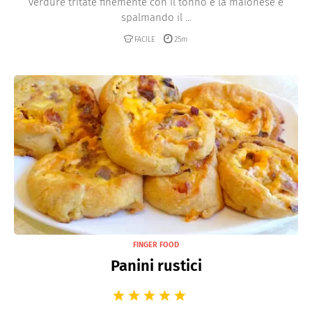
verdure tritate finemente con il tonno e la maionese e
spalmando il ...
FACILE
25m
FINGER FOOD
Panini rustici