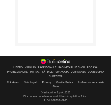
LIBERO
VIRGILIO
PAGINEGIALLE
PAGINEGIALLE SHOP
PGCASA
PAGINEBIANCHE
TUTTOCITTÀ
DILEI
SIVIAGGIA
QUIFINANZA
BUONISSIMO
SUPEREVA
Chi siamo
Note Legali
Privacy
Cookie Policy
Preferenze sui cookie
Aiuto
© Italiaonline S.p.A. 2026
Direzione e coordinamento di Libero Acquisition S.á r.l.
P. IVA 03970540963