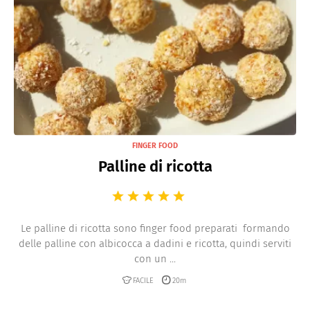
Antipasti di Carne
Crostini
Bruschette e Crostoni
Crocchette
Paté
Sformati e Flan
FINGER FOOD
Tartare
Palline di ricotta
Mousse salate
Tartine e Vol au vent
Aspic salati
Le palline di ricotta sono finger food preparati formando
delle palline con albicocca a dadini e ricotta, quindi serviti
con un ...
FACILE
20m