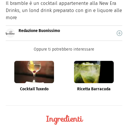
Il bramble è un cocktail appartenente alla New Era
Drinks, un lond drink preparato con gin e liquore alle
more
Redazione Buonissimo
Buonissimo è il magazine di cucina di Italiaonline nel
quale trovi idee veloci, facili e spiegate passo passo.
Oppure ti potrebbero interessare
Cocktail Tuxedo
Ricetta Barracuda
Ingredienti