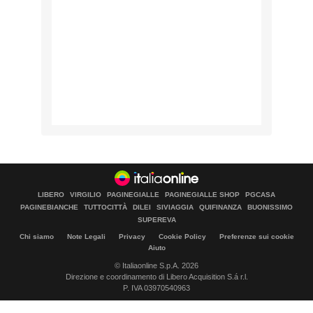
LIBERO
VIRGILIO
PAGINEGIALLE
PAGINEGIALLE SHOP
PGCASA
PAGINEBIANCHE
TUTTOCITTÀ
DILEI
SIVIAGGIA
QUIFINANZA
BUONISSIMO
SUPEREVA
Chi siamo
Note Legali
Privacy
Cookie Policy
Preferenze sui cookie
Aiuto
© Italiaonline S.p.A. 2026
Direzione e coordinamento di Libero Acquisition S.á r.l.
P. IVA 03970540963