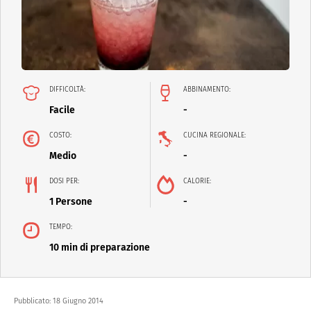
DIFFICOLTÀ:
ABBINAMENTO:
Facile
-
COSTO:
CUCINA REGIONALE:
Medio
-
DOSI PER:
CALORIE:
1 Persone
-
TEMPO:
10 min di preparazione
Pubblicato:
18 Giugno 2014