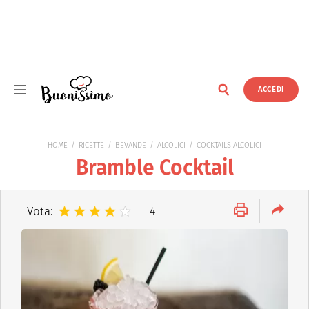
ACCEDI
Buonissimo
HOME
RICETTE
BEVANDE
ALCOLICI
COCKTAILS ALCOLICI
Bramble Cocktail
Vota:
4