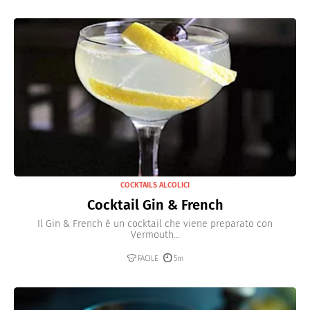
COCKTAILS ALCOLICI
Cocktail Gin & French
Il Gin & French è un cocktail che viene preparato con
Vermouth...
FACILE
5m