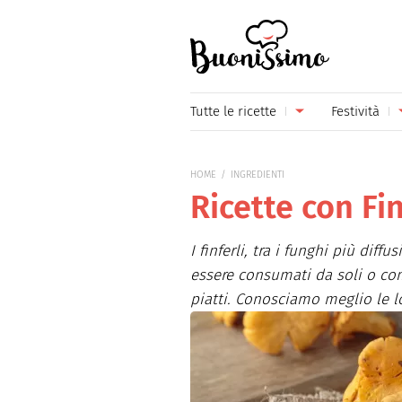
Buonissimo
Tutte le ricette
Festività
Antipasti
Capoda
HOME
INGREDIENTI
Primi piatti
Carneva
Ricette con Fin
Secondi piatti
Festa d
I finferli, tra i funghi più diffu
Piatti unici
Festa d
essere consumati da soli o com
piatti. Conosciamo meglio le lo
Contorni
Festa d
Formaggi
Hallow
Frutta
Natale