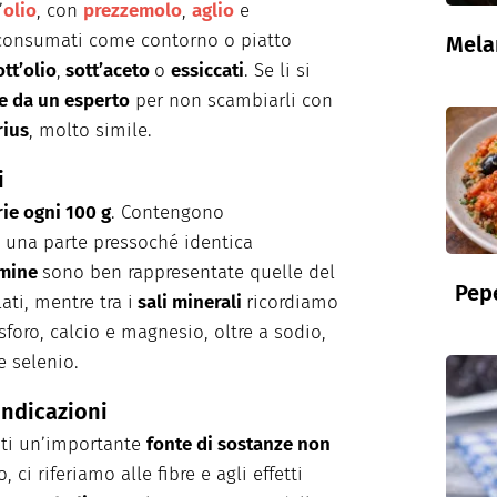
’
olio
, con
prezzemolo
,
aglio
e
 consumati come contorno o piatto
Mela
tt’olio
,
sott’aceto
o
essiccati
. Se li si
 da un esperto
per non scambiarli con
rius
, molto simile.
i
rie ogni 100 g
. Contengono
e una parte pressoché identica
amine
sono ben rappresentate quelle del
Pepe
ati, mentre tra i
sali minerali
ricordiamo
foro, calcio e magnesio, oltre a sodio,
e selenio.
oindicazioni
ti un’importante
fonte di sostanze non
 ci riferiamo alle fibre e agli effetti