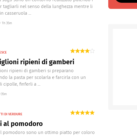
r tagliarli nel senso della lunghezza mentre li
n casseruola ...
1h 35m
ESCE
glioni ripieni di gamberi
lioni ripieni di gamberi si preparano
ndo la pasta per scolarla e farcirla con un
i cipolle, finferli a ...
35m
TTI DI VERDURE
li al pomodoro
i al pomodoro sono un ottimo piatto per coloro