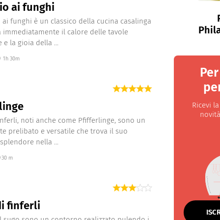
io ai funghi
o ai funghi è un classico della cucina casalinga
Phil
 immediatamente il calore delle tavole
e la gioia della ...
1h 30m
Per
per
rlinge
Ricevi l
novità
inferli, noti anche come Pfifferlinge, sono un
te prelibato e versatile che trova il suo
plendore nella ...
30 m
 finferli
ISC
i al sugo sono un contorno realizzato pulendo i