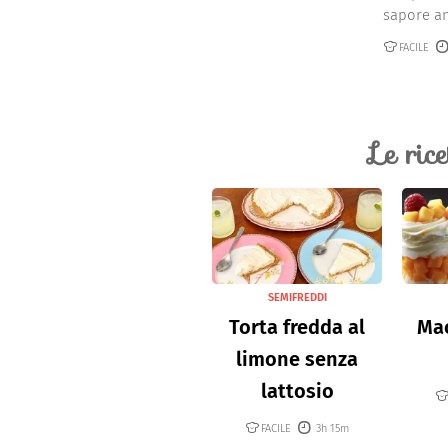
sapore ant
FACILE
Le ric
SEMIFREDDI
Torta fredda al
Mac
limone senza
lattosio
FACILE
3h 15m