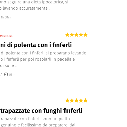
ono seguire una dieta ipocalorica, si
 lavando accuratamente ...
1h 30m
I VERDURE
ni di polenta con i finferli
i di polenta con i finferli si preparano lavando
o i finferli per poi rosolarli in padella e
i sulle ...
IA
40 m
trapazzate con funghi finferli
trapazzate con finferli sono un piatto
 genuino e facilissimo da preparare, dal