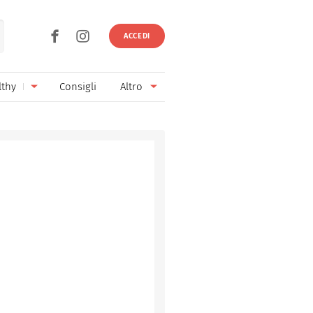
ACCEDI
lthy
Consigli
Altro
Ricette vegetariane
Ingredienti
Ricette vegane
Vini & Birre
Senza glutine
Cucina regionale
Senza lattosio
Cucina internazionale
Senza zucchero
Esperti
Senza burro
Contatti
Senza lievito