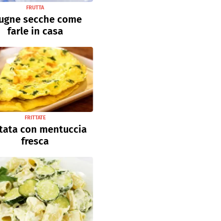
FRUTTA
ugne secche come
farle in casa
FRITTATE
ttata con mentuccia
fresca