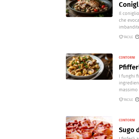
Conigl
Il conigli
che evoca
imbandite 
FACILE
CONTORNI
Pfiffe
I funghi f
ingredien
massimo s
FACILE
CONTORNI
Sugo di
I finferl