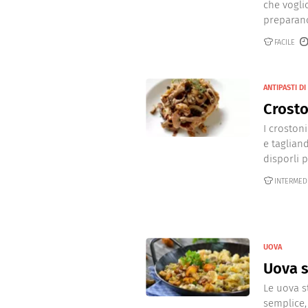
che vogli
preparano
FACILE
ANTIPASTI D
Crosto
I croston
e tagliand
disporli po
INTERMED
UOVA
Uova s
Le uova s
semplice,