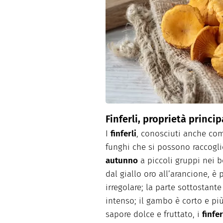
Dolci
Pasqua
San Val
Finferli, proprietà princip
I
finferli
, conosciuti anche c
funghi che si possono raccogli
autunno
a piccoli gruppi nei bo
dal giallo oro all’arancione, è 
irregolare; la parte sottostante
intenso; il gambo è corto e più 
sapore dolce e fruttato, i
finfer