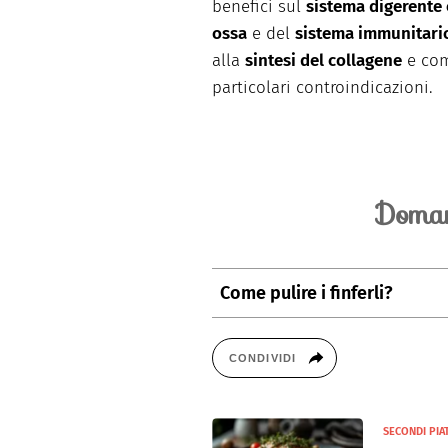
benefici sul
sistema digerente
ossa
e del
sistema immunitari
alla
sintesi del collagene
e com
particolari controindicazioni.
Doman
Come pulire i finferli?
Uno dei metodi migliori è quello
pugno di farina, mescolando il tu
CONDIVIDI
dovrebbero essere perfettamente
SECONDI PIAT