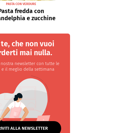
PASTA CON VERDURE
Pasta fredda con
andelphia e zucchine
 te, che non vuoi
derti mai nulla.
a nostra newsletter con tutte le
 e il meglio della settimana
RIVITI ALLA NEWSLETTER