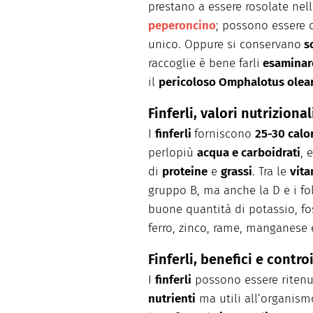
prestano a essere rosolate nell
peperoncino
; possono essere
unico. Oppure si conservano
so
raccoglie è bene farli
esaminare
il
pericoloso Omphalotus olea
Finferli, valori nutrizional
I
finferli
forniscono
25-30 calo
perlopiù
acqua e carboidrati
, 
di
proteine
e
grassi
. Tra le
vit
gruppo B, ma anche la D e i fol
buone quantità di potassio, fos
ferro, zinco, rame, manganese 
Finferli, benefici e contr
I
finferli
possono essere ritenu
nutrienti
ma utili all’organismo,