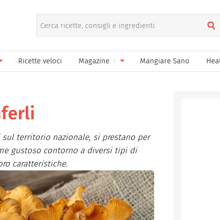
Ricette veloci
Magazine
Mangiare Sano
Hea
nno
Gelati
News
le
Pane pizza focacce
ferli
ella Donna
Salse e sughi
si sul territorio nazionale, si prestano per
ella Mamma
Marmellate e confetture
e gustoso contorno a diversi tipi di
ro caratteristiche.
el Papà
Conserve
een
Ricette di base
Bevande