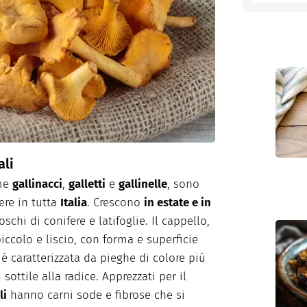
entino
ali
ome
gallinacci
,
galletti
e
gallinelle
, sono
ere in tutta
Italia
. Crescono
in estate e in
schi di conifere e latifoglie. Il cappello,
piccolo e liscio, con forma e superficie
 è caratterizzata da pieghe di colore più
sottile alla radice. Apprezzati per il
li
hanno carni sode e fibrose che si