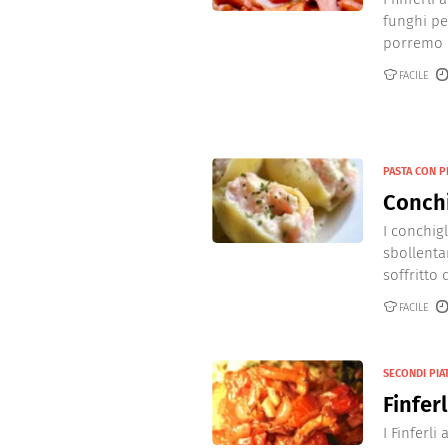
funghi pe
porremo i
FACILE
PASTA CON P
Conchi
I conchig
sbollenta
soffritto d
FACILE
SECONDI PIA
Finfer
I Finferl