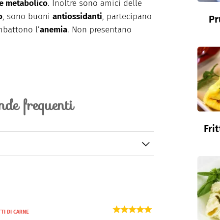
 e metabolico
. Inoltre sono amici delle
o
, sono buoni
antiossidanti
, partecipano
Pr
battono l’
anemia
. Non presentano
de frequenti
Fri
 di metterli in una ciotola con acqua ed un
tto. Una volta tirati fuori con un mestolo,
 puliti.
TI DI CARNE