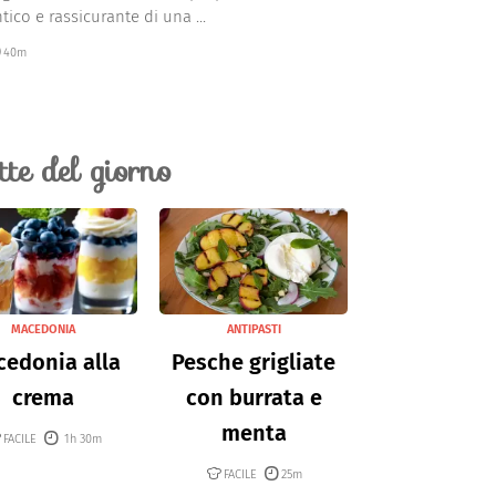
ico e rassicurante di una ...
40m
ette del giorno
MACEDONIA
ANTIPASTI
edonia alla
Pesche grigliate
crema
con burrata e
menta
FACILE
1h 30m
FACILE
25m