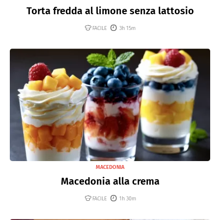
Torta fredda al limone senza lattosio
FACILE
3h 15m
MACEDONIA
Macedonia alla crema
FACILE
1h 30m