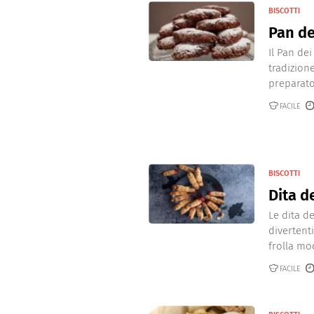
BISCOTTI
Pan de
Il Pan dei
tradizion
preparato 
FACILE
BISCOTTI
Dita d
Le dita d
divertenti
frolla mode
FACILE