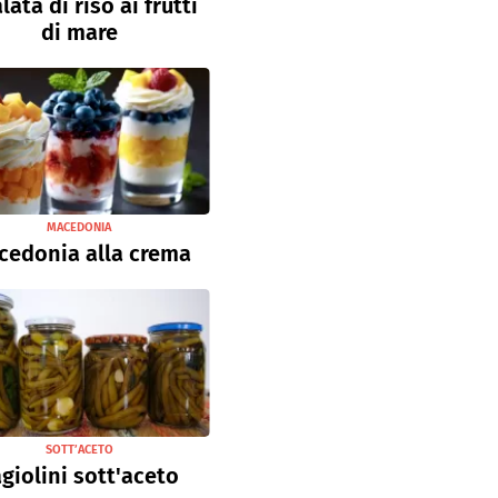
lata di riso ai frutti
di mare
MACEDONIA
cedonia alla crema
SOTT’ACETO
giolini sott'aceto