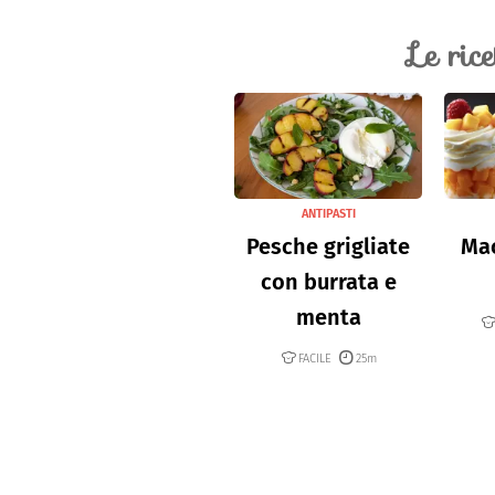
Le ric
ANTIPASTI
Pesche grigliate
Mac
con burrata e
menta
FACILE
25m