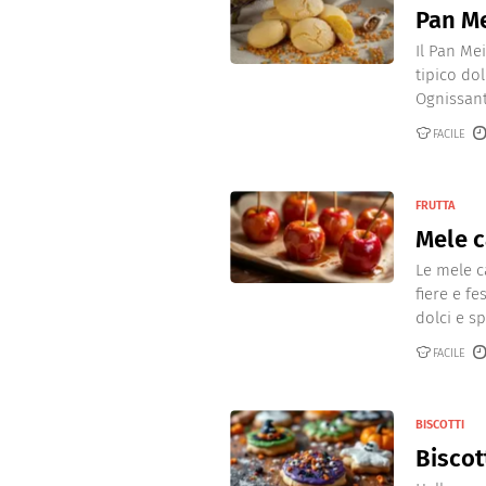
Pan M
Il Pan Me
tipico do
Ognissanti,
FACILE
FRUTTA
Mele 
Le mele c
fiere e fe
dolci e sp
FACILE
BISCOTTI
Biscot