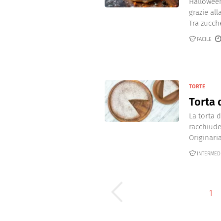
Halloween
grazie al
Tra zucche
FACILE
TORTE
Torta 
La torta 
racchiude
Originaria 
INTERMED
1