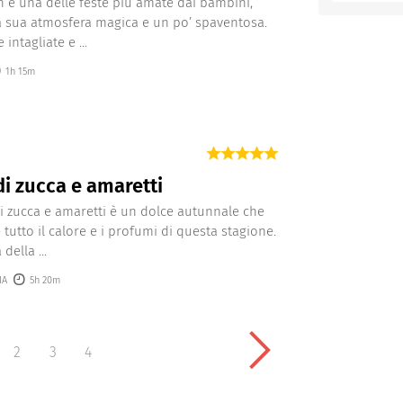
 è una delle feste più amate dai bambini,
la sua atmosfera magica e un po’ spaventosa.
 intagliate e ...
1h 15m
di zucca e amaretti
di zucca e amaretti è un dolce autunnale che
 tutto il calore e i profumi di questa stagione.
della ...
IA
5h 20m
2
3
4