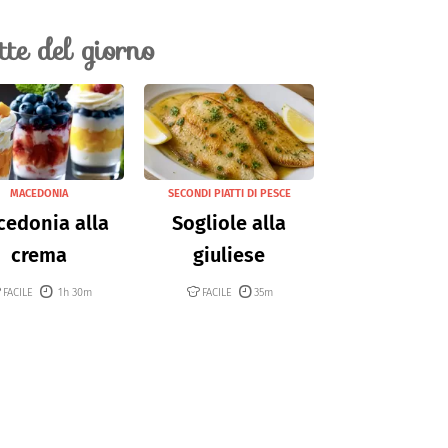
ette del giorno
MACEDONIA
SECONDI PIATTI DI PESCE
edonia alla
Sogliole alla
crema
giuliese
FACILE
1h 30m
FACILE
35m