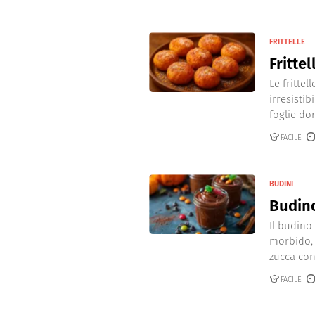
Dolci
Pasqua
una delizia da paura, perfetta
San Val
FRITTELLE
Frittel
Le fritte
irresistib
foglie dor
FACILE
BUDINI
Budino
Il budino
morbido, 
zucca con
FACILE