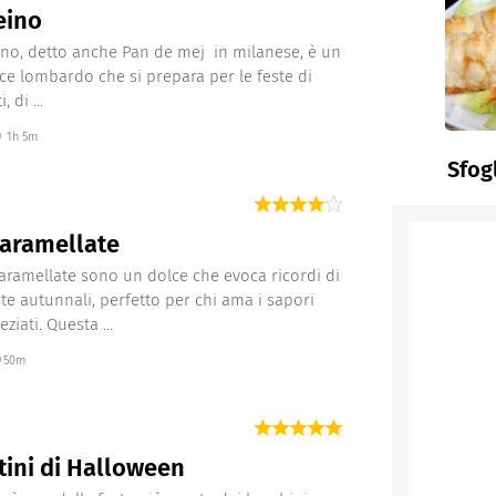
eino
ino, detto anche Pan de mej in milanese, è un
lce lombardo che si prepara per le feste di
 di ...
1h 5m
Sfog
caramellate
aramellate sono un dolce che evoca ricordi di
ste autunnali, perfetto per chi ama i sapori
eziati. Questa ...
50m
tini di Halloween