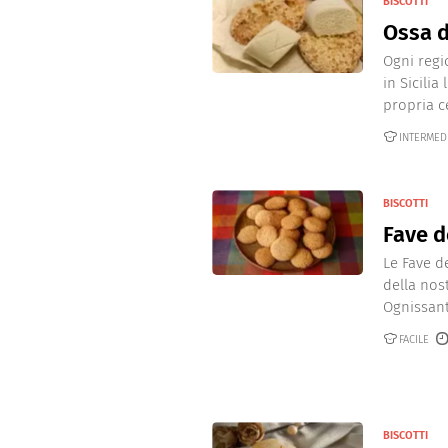
BISCOTTI
Ossa d
Ogni regi
in Sicili
propria ce
INTERMED
BISCOTTI
Fave d
Le Fave de
della nos
Ognissanti
FACILE
BISCOTTI