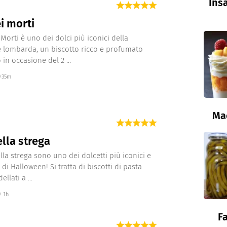
Insa
i morti
 Morti è uno dei dolci più iconici della
e lombarda, un biscotto ricco e profumato
in occasione del 2 ...
35m
Ma
ella strega
ella strega sono uno dei dolcetti più iconici e
 di Halloween! Si tratta di biscotti di pasta
llati a ...
1h
Fa