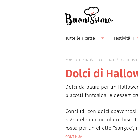
Buonissimo
Tutte le ricette
Festività
Antipasti
Capoda
HOME
FESTIVITÀ E RICORRENZE
RICETTE HA
Primi piatti
Carneva
Dolci di Hall
Secondi piatti
Festa d
Dolci da paura per un Hallowee
Piatti unici
Festa d
biscotti fantasiosi e dessert c
Contorni
Festa d
Concludi con dolci spaventosi e
Formaggi
Hallow
ragnatele di cioccolato, biscot
rossa per un effetto "sangue",
Frutta
Natale
bicchierini con crumble crocca
CONTINUA