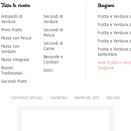
Tutte le ricette
Stagioni
Antipasti di
Secondi di
Frutta e Verdura 
Verdure
Verdure
Frutta e Verdura 
Primi Piatti
Secondi di
Frutta e Verdura d
Pesce
Pasta con Pesce
Frutta e Verdura 
Secondi di
Pasta con
Carne
Frutta e Verdura d
Verdure
Settembre
Bevande e
Pasta Integrale
Cocktail
Vedi Frutta e Verd
Risotti
Stagione
Dolci
Tradizionali
Secondi Piatti
CONTENUTI SPECIALI
CONTATTACI
MAPPA DEL SITO
FEED RSS