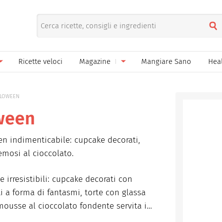
Ricette veloci
Magazine
Mangiare Sano
Hea
nno
Gelati
News
LLOWEEN
le
Pane pizza focacce
oween
ella Donna
Salse e sughi
n indimenticabile: cupcake decorati,
ella Mamma
Marmellate e confetture
remosi al cioccolato.
el Papà
Conserve
 irresistibili: cupcake decorati con
een
Ricette di base
ti a forma di fantasmi, torte con glassa
 mousse al cioccolato fondente servita in
Bevande
nte al cacao e spezie. Ogni dolce sarà