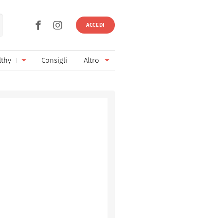
ACCEDI
lthy
Consigli
Altro
Ricette vegetariane
Ingredienti
Ricette vegane
Vini & Birre
Senza glutine
Cucina regionale
Senza lattosio
Cucina internazionale
Senza zucchero
Esperti
Senza burro
Contatti
Senza lievito