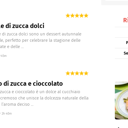
 per una notte magica e golosa.
entino
R
le di zucca dolci
lle di zucca dolci sono un dessert autunnale
ile, perfetto per celebrare la stagione delle
P
ate e delle ...
Se
45m
 di zucca e cioccolato
 zucca e cioccolato è un dolce al cucchiaio
cremoso che unisce la dolcezza naturale della
 l’aroma deciso ...
2h 40m