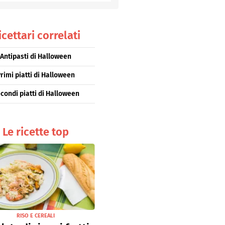
Senza uova
Ricette light
icettari correlati
Antipasti di Halloween
rimi piatti di Halloween
condi piatti di Halloween
Le ricette top
RISO E CEREALI