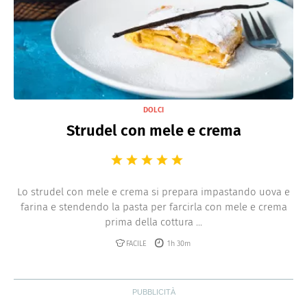
DOLCI
Strudel con mele e crema
Lo strudel con mele e crema si prepara impastando uova e
farina e stendendo la pasta per farcirla con mele e crema
prima della cottura ...
FACILE
1h 30m