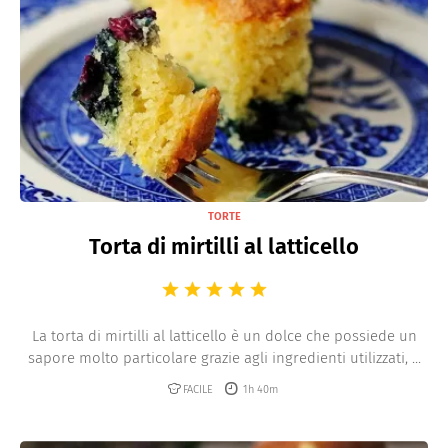
TORTE
Torta di mirtilli al latticello
La torta di mirtilli al latticello è un dolce che possiede un
sapore molto particolare grazie agli ingredienti utilizzati, ...
FACILE
1h 40m