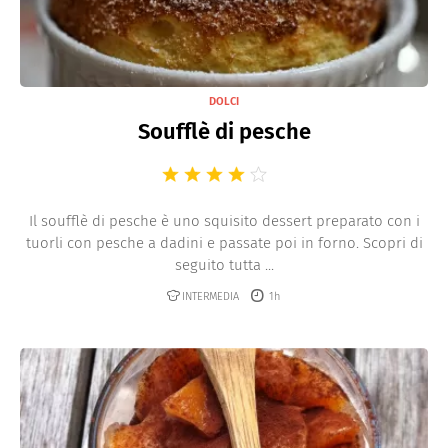
DOLCI
Soufflè di pesche
Il soufflè di pesche è uno squisito dessert preparato con i
tuorli con pesche a dadini e passate poi in forno. Scopri di
seguito tutta ...
INTERMEDIA
1h