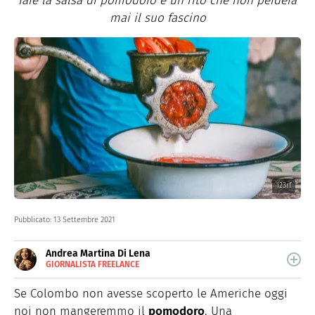
fare la salsa di pomodoro è un rito che non perderà
mai il suo fascino
123rf
Pubblicato:
13 Settembre 2021
Andrea Martina Di Lena
GIORNALISTA FREELANCE
E-
Giornalista specializata in enogastronomia, è affamata
MAIL
di storie, luoghi e persone da raccontare attraverso il
Se Colombo non avesse scoperto le Americhe oggi
INSTAGRAM
cibo, stella polare di tutti i suoi viaggi.
FACEBOOK
noi non mangeremmo il
pomodoro
. Una