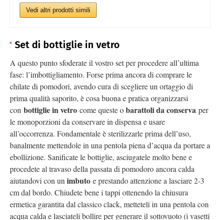
Vedi altri prodotti simili
Set di bottiglie in vetro
A questo punto sfoderate il vostro set per procedere all’ultima
fase: l’imbottigliamento. Forse prima ancora di comprare le
chilate di pomodori, avendo cura di scegliere un ortaggio di
prima qualità saporito, è cosa buona e pratica organizzarsi
bottiglie in vetro
barattoli da conserva
con
come queste o
per
le monoporzioni da conservare in dispensa e usare
all’occorrenza. Fondamentale è sterilizzarle prima dell’uso,
banalmente mettendole in una pentola piena d’acqua da portare a
ebollizione. Sanificate le bottiglie, asciugatele molto bene e
procedete al travaso della passata di pomodoro ancora calda
imbuto
aiutandovi con un
e prestando attenzione a lasciare 2-3
cm dal bordo. Chiudete bene i tappi ottenendo la chiusura
ermetica garantita dal classico clack, metteteli in una pentola con
acqua calda e lasciateli bollire per generare il sottovuoto (i vasetti