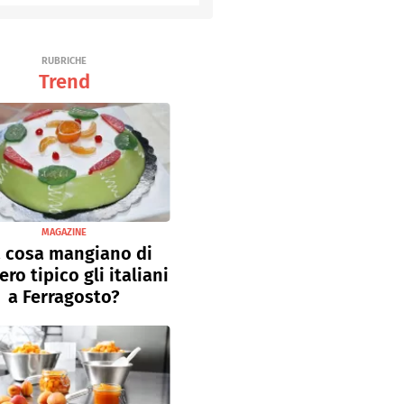
Senza uova
Ricette light
RUBRICHE
Trend
MAGAZINE
 cosa mangiano di
ro tipico gli italiani
a Ferragosto?