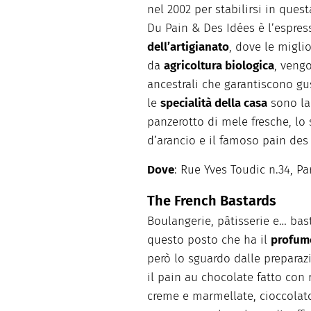
nel 2002 per stabilirsi in quest
Du Pain & Des Idées è l’espre
dell’artigianato
, dove le migli
da
agricoltura biologica
, veng
ancestrali che garantiscono gus
le
specialità della casa
sono la 
panzerotto di mele fresche, lo 
d’arancio e il famoso pain des
Dove
: Rue Yves Toudic n.34, Pa
The French Bastards
Boulangerie, pâtisserie e… bast
questo posto che ha il
profum
però lo sguardo dalle preparaz
il pain au chocolate fatto con
creme e marmellate, cioccolat