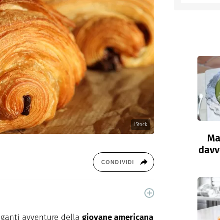
entino
IStock
Ma
davve
CONDIVIDI
la di chef, Claudia Concas è una food content
roduce contenuti per il web e per la carta
eganti avventure della
giovane americana