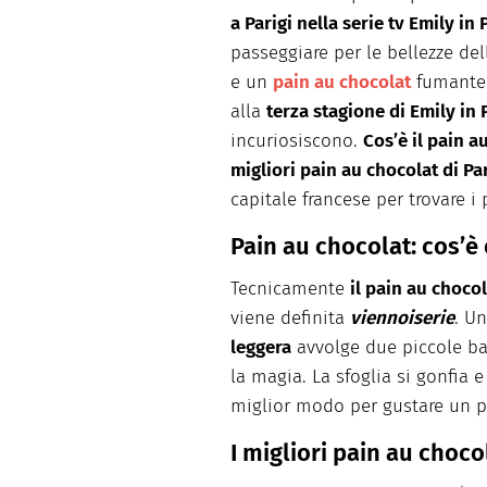
stampata. Realizza shooting v
a Parigi nella serie tv Emily in 
occupandosi della parte autori
tempo libero ama cucinare, sc
passeggiare per le bellezze del
e un
pain au chocolat
fumante 
alla
terza stagione di Emily in 
incuriosiscono.
Cos’è il pain a
migliori pain au chocolat di Par
capitale francese per trovare i
Pain au chocolat: cos’è
Tecnicamente
il pain au choco
viene definita
viennoiserie
. U
leggera
avvolge due piccole bar
la magia. La sfoglia si gonfia e
miglior modo per gustare un p
I migliori pain au chocol