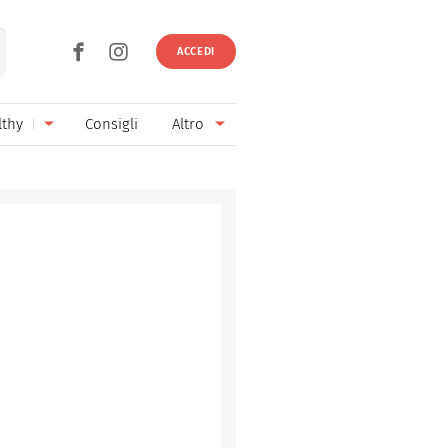
ACCEDI
lthy
Consigli
Altro
Ricette vegetariane
Ingredienti
Ricette vegane
Vini & Birre
Senza glutine
Cucina regionale
Senza lattosio
Cucina internazionale
Senza zucchero
Esperti
Senza burro
Contatti
Senza lievito