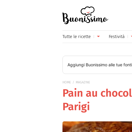
Buonissimo
Tutte le ricette
Festività
Antipasti
Capoda
Primi piatti
Carneva
Aggiungi
Buonissimo
alle tue font
Secondi piatti
Festa d
HOME
MAGAZINE
Piatti unici
Festa d
Pain au chocola
Contorni
Festa d
Parigi
Formaggi
Hallow
Frutta
Natale