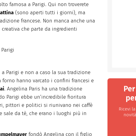
lto famosa a Parigi. Qui non troverete
attina
(sono aperti tutti i giorni), ma
tradizione francese. Non manca anche una
 creativa che parte da ingredienti
 Parigi
 a Parigi e non a caso la sua tradizione
a forno hanno varcato i confini francesi e
Per
ai
. Angelina Paris ha una tradizione
per
o Parigi ebbe un’incredibile fioritura
ri, pittori e politici si riunivano nei caffè
Ricevi l
e sale da tè, che erano i luoghi più in
novità
umpelmayer
fondò Angelina con il figlio