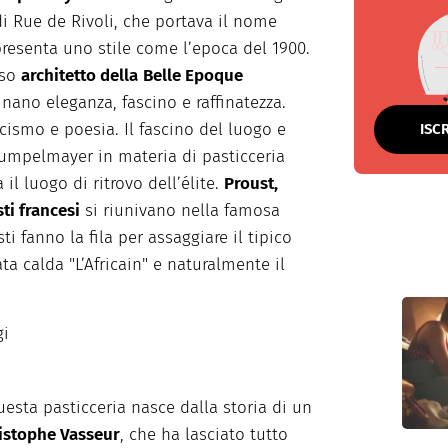
di Rue de Rivoli, che portava il nome
presenta uno stile come l’epoca del 1900.
oso
architetto della
Belle Epoque
nano eleganza, fascino e raffinatezza.
cismo e poesia. Il fascino del luogo e
ISC
Rumpelmayer in materia di pasticceria
il luogo di ritrovo dell’élite.
Proust,
sti francesi
si riunivano nella famosa
sti fanno la fila per assaggiare il tipico
a calda "L’Africain" e naturalmente il
gi
uesta pasticceria nasce dalla storia di un
istophe Vasseur
, che ha lasciato tutto