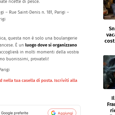
ate ricette di pesce.
gi – Rue Saint-Denis n. 181, Parigi –
igi
Sn
vac
ica, questa non è solo una boulangerie
cost
rancese. È un
luogo dove si organizzano
accoglierà in molti momenti della vostra
no buonissimi, provateli!
Parigi
nella tua casella di posta. Iscriviti alla
I
Fra
ri
i Google preferite
Aggiungi