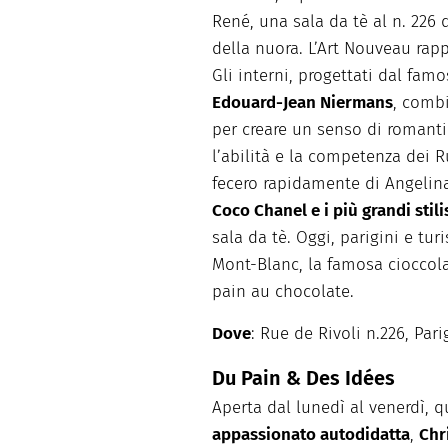
René, una sala da tè al n. 226 
della nuora. L’Art Nouveau rap
Gli interni, progettati dal fam
Edouard-Jean Niermans
, combi
per creare un senso di romanti
l’abilità e la competenza dei 
fecero rapidamente di Angelina 
Coco Chanel e i più grandi stili
sala da tè. Oggi, parigini e turi
Mont-Blanc, la famosa cioccolat
pain au chocolate.
Dove
: Rue de Rivoli n.226, Pari
Du Pain & Des Idées
Aperta dal lunedì al venerdì, q
appassionato autodidatta
,
Chr