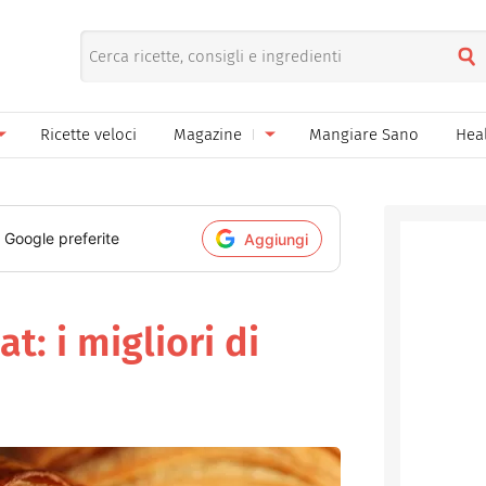
Ricette veloci
Magazine
Mangiare Sano
Hea
nno
Gelati
News
le
Pane pizza focacce
i Google preferite
Aggiungi
ella Donna
Salse e sughi
ella Mamma
Marmellate e confetture
t: i migliori di
el Papà
Conserve
een
Ricette di base
Bevande