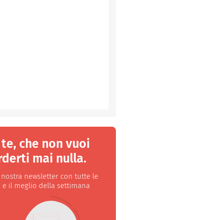
 te, che non vuoi
derti mai nulla.
a nostra newsletter con tutte le
 e il meglio della settimana