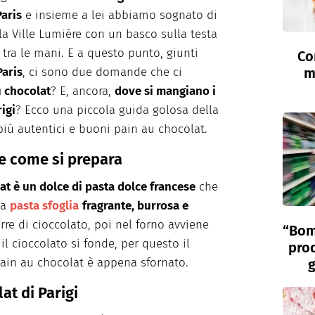
ideo e fotografici per brand e magazine
Paris
e insieme a lei abbiamo sognato di
ale, del food styling e del props styling. Nel
rivere e curiosare.
la Ville Lumière con un basco sulla testa
tra le mani. E a questo punto, giunti
Co
Paris
, ci sono due domande che ci
m
u chocolat
? E, ancora,
dove si mangiano i
igi
? Ecco una piccola guida golosa della
 più autentici e buoni pain au chocolat.
 e come si prepara
lat è un dolce di pasta dolce francese
che
na
pasta sfoglia
fragrante, burrosa e
re di cioccolato, poi nel forno avviene
“Bom
 il cioccolato si fonde, per questo il
prod
ain au chocolat è appena sfornato.
g
at di Parigi