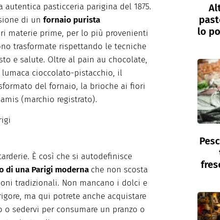
a autentica pasticceria parigina del 1875.
Al
past
ssione di un
fornaio purista
lo po
ori materie prime, per lo più provenienti
ono trasformate rispettando le tecniche
to e salute. Oltre al pain au chocolate,
lumaca cioccolato-pistacchio, il
sformato del fornaio, la brioche ai fiori
 amis (marchio registrato).
rigi
Pesc
arderie. È così che si autodefinisce
fres
o di una Parigi moderna
che non scosta
ioni tradizionali. Non mancano i dolci e
 rigore, ma qui potrete anche acquistare
o o sedervi per consumare un pranzo o