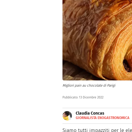
Dolci
Pasqua
San Val
Migliori pain au chocolate di Parigi
Pubblicato:
13 Dicembre 2022
Claudia Concas
GIORNALISTA ENOGASTRONOMICA
E-
Dopo aver frequentato la scuo
MAIL
specialist e food writer che p
Siamo tutti impazziti per le el