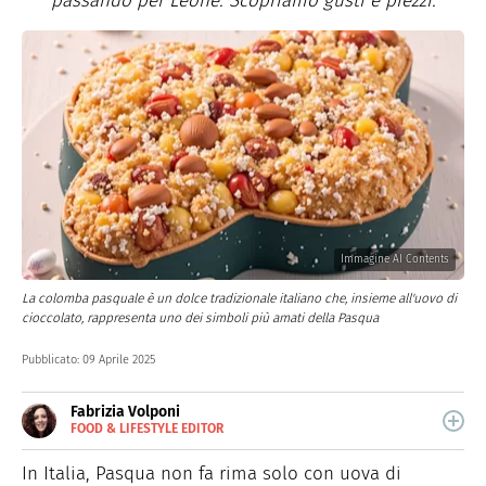
passando per Leone. Scopriamo gusti e prezzi.
Immagine AI Contents
La colomba pasquale è un dolce tradizionale italiano che, insieme all'uovo di
cioccolato, rappresenta uno dei simboli più amati della Pasqua
Pubblicato:
09 Aprile 2025
Fabrizia Volponi
FOOD & LIFESTYLE EDITOR
E-
Nata nella città delle 100 torri, è laureata in Scienze
MAIL
Storiche. Curiosa e schietta, scrive di lifestyle, food e
In Italia, Pasqua non fa rima solo con uova di