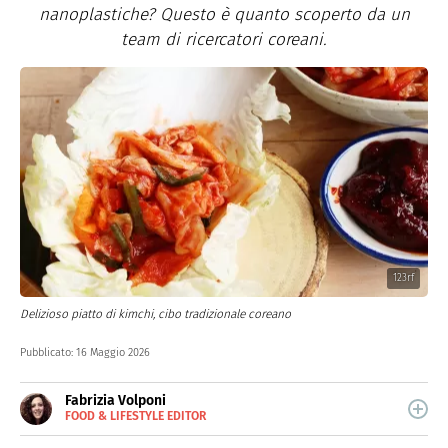
nanoplastiche? Questo è quanto scoperto da un
team di ricercatori coreani.
123rf
Delizioso piatto di kimchi, cibo tradizionale coreano
Pubblicato:
16 Maggio 2026
Fabrizia Volponi
FOOD & LIFESTYLE EDITOR
E-
Nata nella città delle 100 torri, è laureata in Scienze
MAIL