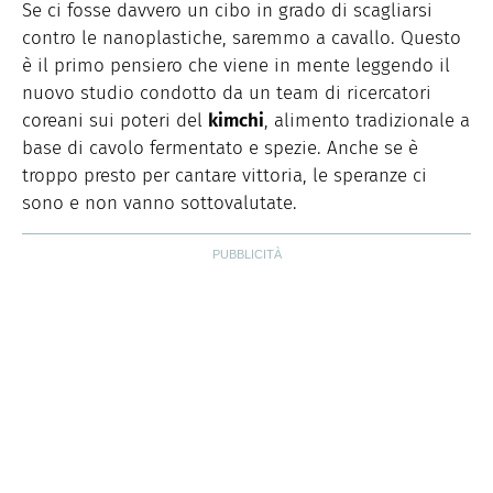
Storiche. Curiosa e schietta, scrive di lifestyle, food e
Se ci fosse davvero un cibo in grado di scagliarsi
green dal 2018.
contro le nanoplastiche, saremmo a cavallo. Questo
è il primo pensiero che viene in mente leggendo il
nuovo studio condotto da un team di ricercatori
coreani sui poteri del
kimchi
, alimento tradizionale a
base di cavolo fermentato e spezie. Anche se è
troppo presto per cantare vittoria, le speranze ci
sono e non vanno sottovalutate.