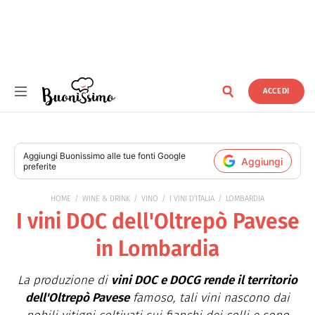
ACCEDI
Buonissimo
Aggiungi
Buonissimo
alle tue fonti Google
Aggiungi
preferite
HOME
WINE & DRINK
VINO
I VINI D'ITALIA
LOMBARDIA
I vini DOC dell'Oltrepò Pavese
in Lombardia
La produzione di
vini DOC e DOCG rende il territorio
dell'Oltrepò Pavese
famoso, tali vini nascono dai