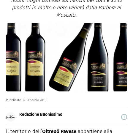
nobili vitigni coltivati sui fianchi dei colli e sono
prodotti in molte e note varietà dalla Barbera al
Moscato.
Pubblicato:
27 Febbraio 2015
Redazione Buonissimo
Buonissimo è il magazine di cucina di Italiaonline nel
quale trovi idee veloci, facili e spiegate passo passo.
Il territorio dell’
Oltrepò Pavese
appartiene alla