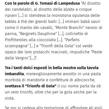
Con le parole di G. Tomasi di Lampedusa
"Al disotto
dei candelabri, al disotto delle alzate a cinque
ripiani […] si stendeva la monotona opulenza delle
tables à thé dei grandi balli: […] immani babà sauri
come il manto dei cavalli, "Monte Bianchi" nevosi di
panna, "Beignets Dauphine" […], collinette di
Profitteroles alla cioccolata […], "Parfaits
sciampagna" […] e "Trionfi della Gola" col verde
opaco dei loro pistacchi macinati, impudiche "Paste
delle Vergini".[…]".
Tra i tanti dolci esposti in bella mostra sulla tavola
imbandita
, meravigliosamente avvolto in una pasta
morbida di mandorle e confettura di albicocche,
svettava il "Trionfo di Gola"
il cui nome parla da sè:
un vero trionfo, oltre che per la gola anche per la
vista.
Se poi si cedeva alla tentazione di affondare gli esili