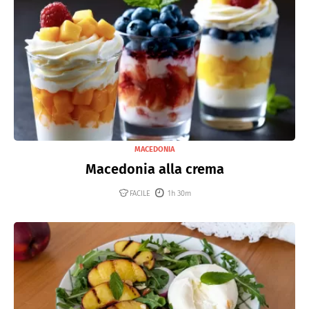
MACEDONIA
Macedonia alla crema
FACILE
1h 30m