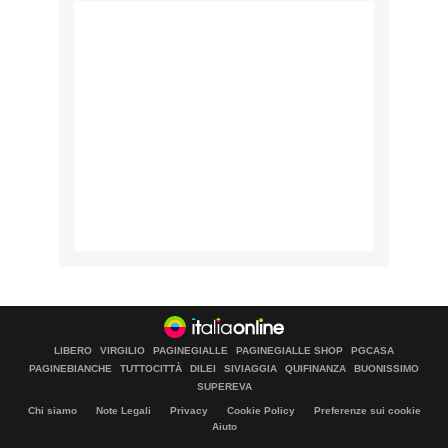
LIBERO
VIRGILIO
PAGINEGIALLE
PAGINEGIALLE SHOP
PGCASA
PAGINEBIANCHE
TUTTOCITTÀ
DILEI
SIVIAGGIA
QUIFINANZA
BUONISSIMO
SUPEREVA
Chi siamo
Note Legali
Privacy
Cookie Policy
Preferenze sui cookie
Aiuto