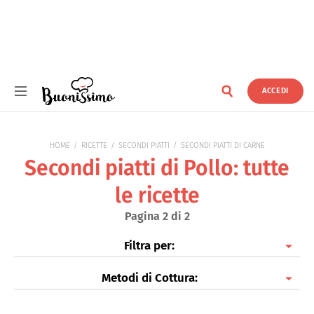
ACCEDI
Buonissimo
HOME
RICETTE
SECONDI PIATTI
SECONDI PIATTI DI CARNE
Secondi piatti di Pollo: tutte
le ricette
Pagina 2 di 2
Filtra per:
Metodi di Cottura:
Secondi piatti di Pollo
Secondi piatti di Maiale
Al forno