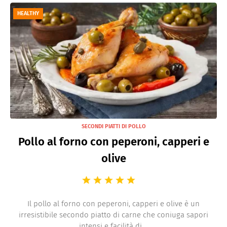
Secondi piatti di Manzo
HEALTHY
Fritti
Piatti freddi
SECONDI PIATTI DI POLLO
Pollo al forno con peperoni, capperi e
olive
Il pollo al forno con peperoni, capperi e olive è un
irresistibile secondo piatto di carne che coniuga sapori
intensi e facilità di ...