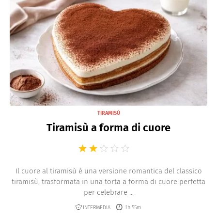
TIRAMISÙ
Tiramisù a forma di cuore
Il cuore al tiramisù è una versione romantica del classico
tiramisù, trasformata in una torta a forma di cuore perfetta
per celebrare ...
INTERMEDIA
1h 55m