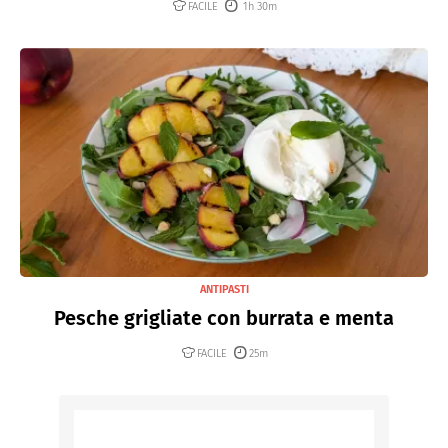
FACILE
1h 30m
ANTIPASTI
Pesche grigliate con burrata e menta
FACILE
25m