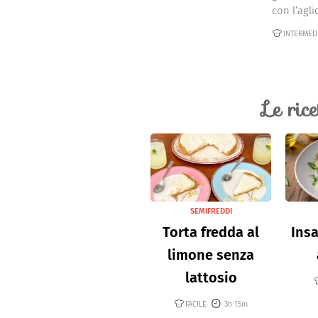
con l’aglio,
INTERMED
Le ric
SEMIFREDDI
Torta fredda al
Insa
limone senza
lattosio
FACILE
3h 15m