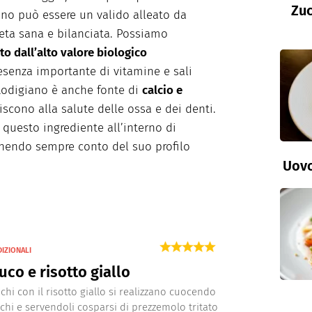
Zuc
iano può essere un valido alleato da
ieta sana e bilanciata. Possiamo
to dall’alto valore biologico
esenza importante di vitamine e sali
 Lodigiano è anche fonte di
calcio e
iscono alla salute delle ossa e dei denti.
e questo ingrediente all’interno di
enendo sempre conto del suo profilo
Uovo
DIZIONALI
co e risotto giallo
chi con il risotto giallo si realizzano cuocendo
uchi e servendoli cosparsi di prezzemolo tritato