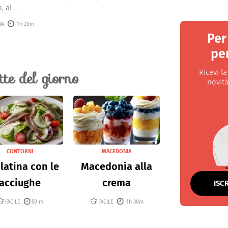
 al ...
IA
1h 20m
Per
per
ette del giorno
Ricevi l
novità
CONTORNI
MACEDONIA
latina con le
Macedonia alla
acciughe
crema
ISC
FACILE
50 m
FACILE
1h 30m