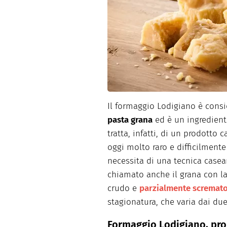
Dolci
Pasqua
San Val
Il formaggio Lodigiano è consid
pasta grana
ed è un ingredient
tratta, infatti, di un prodotto 
oggi molto raro e difficilmente
necessita di una tecnica casear
chiamato anche il grana con la
crudo e
parzialmente scremat
stagionatura, che varia dai due
Formaggio Lodigiano, prop