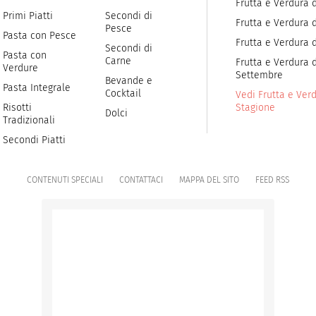
Frutta e Verdura 
Primi Piatti
Secondi di
Frutta e Verdura d
Pesce
Pasta con Pesce
Frutta e Verdura 
Secondi di
Pasta con
Carne
Frutta e Verdura d
Verdure
Settembre
Bevande e
Pasta Integrale
Cocktail
Vedi Frutta e Verd
Risotti
Stagione
Dolci
Tradizionali
Secondi Piatti
CONTENUTI SPECIALI
CONTATTACI
MAPPA DEL SITO
FEED RSS