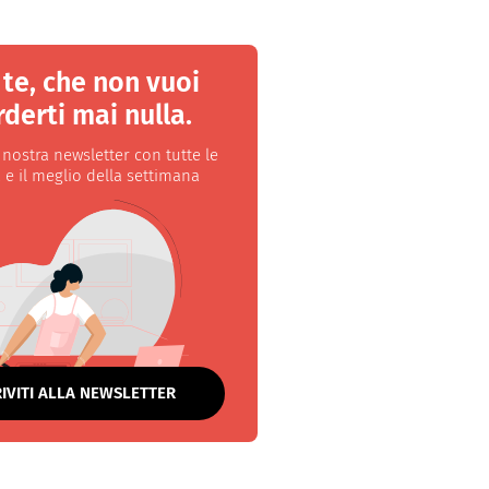
 te, che non vuoi
derti mai nulla.
a nostra newsletter con tutte le
 e il meglio della settimana
RIVITI ALLA NEWSLETTER