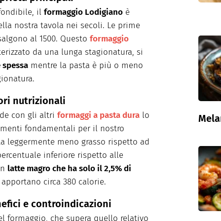
ondibile, il
formaggio Lodigiano
è
lla nostra tavola nei secoli. Le prime
risalgono al 1500. Questo
formaggio
terizzato da una lunga stagionatura, si
e spessa
mentre la pasta è più o meno
ionatura.
ri nutrizionali
de con gli altri
formaggi a pasta dura
lo
Mela
ementi fondamentali per il nostro
ulta leggermente meno grasso rispetto ad
ercentuale inferiore rispetto alle
con
latte magro che ha solo il 2,5% di
 apportano circa 380 calorie.
fici e controindicazioni
el formaggio, che supera quello relativo