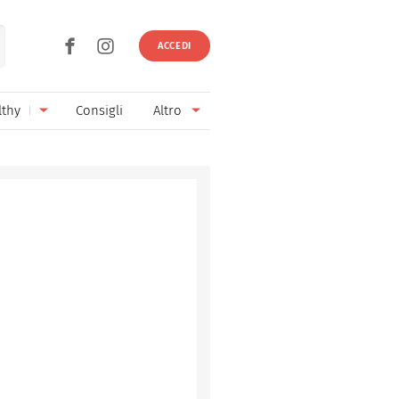
ACCEDI
lthy
Consigli
Altro
Ricette vegetariane
Ingredienti
Ricette vegane
Vini & Birre
Senza glutine
Cucina regionale
Senza lattosio
Cucina internazionale
Senza zucchero
Esperti
Senza burro
Contatti
Senza lievito