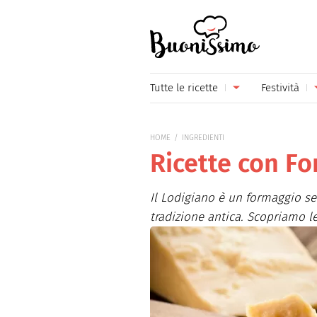
Buonissimo
Tutte le ricette
Festività
Antipasti
Capoda
HOME
INGREDIENTI
Primi piatti
Carneva
Ricette con F
Secondi piatti
Festa d
Il Lodigiano è un formaggio se
Piatti unici
Festa d
tradizione antica. Scopriamo le 
Contorni
Festa d
Formaggi
Hallow
Frutta
Natale