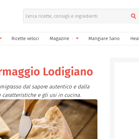
Ricette veloci
Magazine
Mangiare Sano
Hea
nno
Gelati
News
le
Pane pizza focacce
ormaggio Lodigiano
ella Donna
Salse e sughi
migrasso dal sapore autentico e dalla
ella Mamma
Marmellate e confetture
caratteristiche e gli usi in cucina.
el Papà
Conserve
een
Ricette di base
Bevande