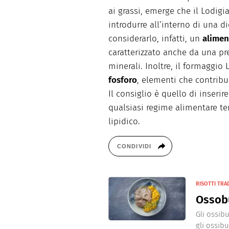
ai grassi, emerge che il Lodig
introdurre all’interno di una d
considerarlo, infatti, un
alimen
caratterizzato anche da una pr
minerali. Inoltre, il formaggio
fosforo
, elementi che contribu
Il consiglio è quello di inserir
qualsiasi regime alimentare t
lipidico.
CONDIVIDI
RISOTTI TRA
Ossobu
Gli ossibu
gli ossib