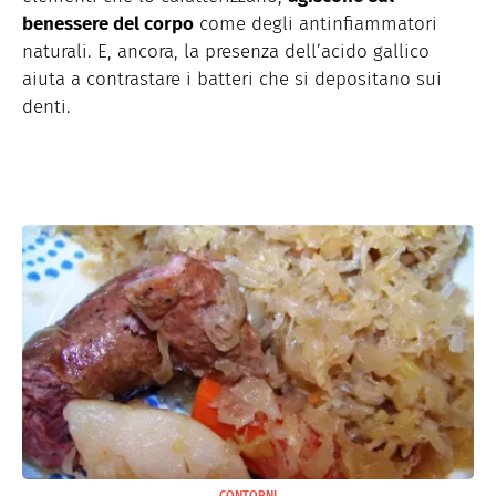
benessere del corpo
come degli antinfiammatori
naturali. E, ancora, la presenza dell’acido gallico
aiuta a contrastare i batteri che si depositano sui
denti.
CONTORNI