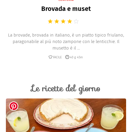
Brovada e muset
La brovade, brovada in italiano, è un piatto tipico friulano,
paragonabile al più noto zampone con le lenticchie. Il
musetto è il ...
FACILE
40 g 45m
Le ricette del giorno