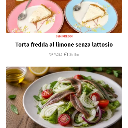
SEMIFREDDI
Torta fredda al limone senza lattosio
FACILE
3h 15m