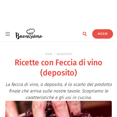
ACCEDI
Buonissimo
HOME
INGREDIENTI
Ricette con Feccia di vino
(deposito)
La feccia di vino, o deposito, è lo scarto del prodotto
finale che arriva sulle nostre tavole. Scopriamo le
caratteristiche e gli usi in cucina.