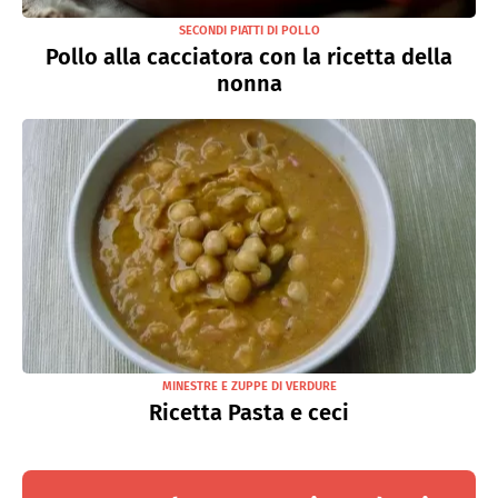
SECONDI PIATTI DI POLLO
Pollo alla cacciatora con la ricetta della
nonna
MINESTRE E ZUPPE DI VERDURE
Ricetta Pasta e ceci