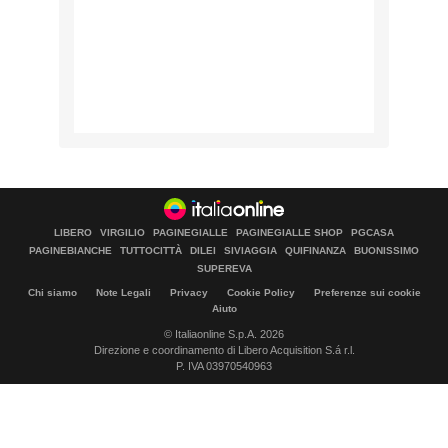
LIBERO
VIRGILIO
PAGINEGIALLE
PAGINEGIALLE SHOP
PGCASA
PAGINEBIANCHE
TUTTOCITTÀ
DILEI
SIVIAGGIA
QUIFINANZA
BUONISSIMO
SUPEREVA
Chi siamo
Note Legali
Privacy
Cookie Policy
Preferenze sui cookie
Aiuto
© Italiaonline S.p.A. 2026
Direzione e coordinamento di Libero Acquisition S.á r.l.
P. IVA 03970540963