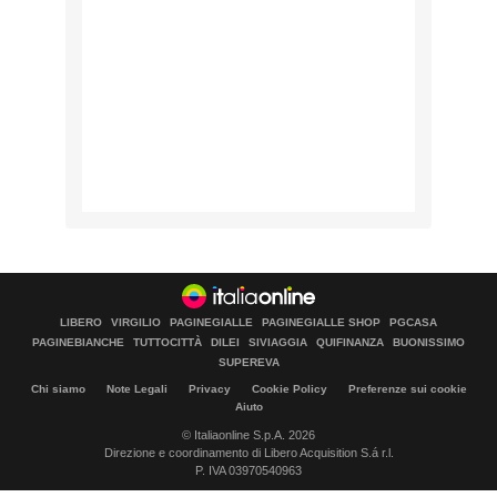
LIBERO
VIRGILIO
PAGINEGIALLE
PAGINEGIALLE SHOP
PGCASA
PAGINEBIANCHE
TUTTOCITTÀ
DILEI
SIVIAGGIA
QUIFINANZA
BUONISSIMO
SUPEREVA
Chi siamo
Note Legali
Privacy
Cookie Policy
Preferenze sui cookie
Aiuto
© Italiaonline S.p.A. 2026
Direzione e coordinamento di Libero Acquisition S.á r.l.
P. IVA 03970540963