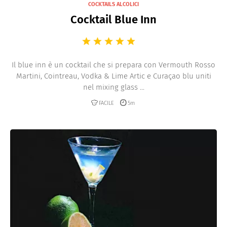
COCKTAILS ALCOLICI
Cocktail Blue Inn
Il blue inn è un cocktail che si prepara con Vermouth Rosso
Martini, Cointreau, Vodka & Lime Artic e Curaçao blu uniti
nel mixing glass ...
FACILE
5m