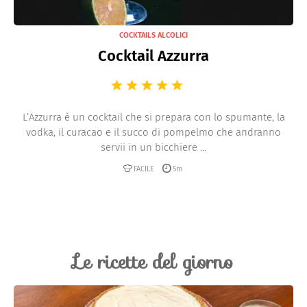
COCKTAILS ALCOLICI
Cocktail Azzurra
L’Azzurra è un cocktail che si prepara con lo spumante, la
vodka, il curacao e il succo di pompelmo che andranno
servii in un bicchiere ...
FACILE
5m
Le ricette del giorno